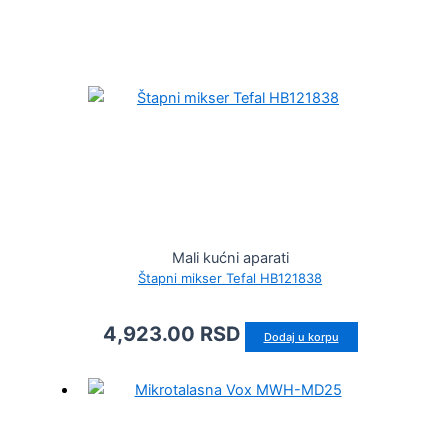
Mali kućni aparati
Štapni mikser Tefal HB121838
4,923.00
RSD
Dodaj u korpu