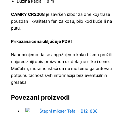
Dužina kabla: 1,8 m
CAMRY CR2268
je savršen izbor za one koji traže
pouzdan i kvalitetan fen za kosu, bilo kod kuće ili na
putu.
Prikazana cena uključuje PDV!
Napominjemo da se angažujemo kako bismo pružili
najprecizniji opis proizvoda uz detaljne slike i cene.
Međutim, moramo istaći da ne možemo garantovati
potpunu tačnost svih informacija bez eventualnih
grešaka.
Povezani proizvodi