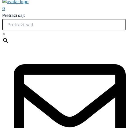
0
Pretraži sajt
×