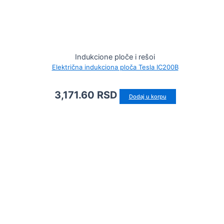
Indukcione ploče i rešoi
Električna indukciona ploča Tesla IC200B
3,171.60
RSD
Dodaj u korpu