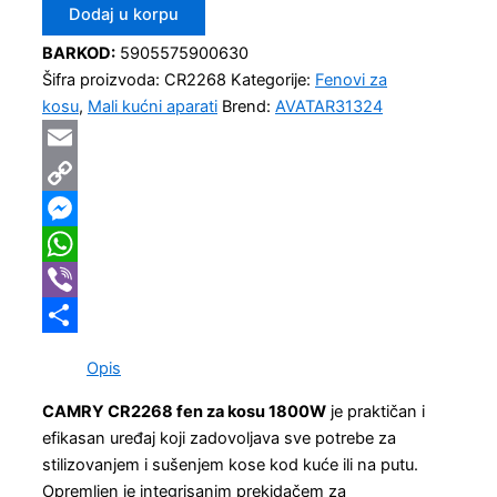
Dodaj u korpu
BARKOD:
5905575900630
Šifra proizvoda:
CR2268
Kategorije:
Fenovi za
kosu
,
Mali kućni aparati
Brend:
AVATAR31324
Email
Copy
Link
Messenger
WhatsApp
Viber
Share
Opis
CAMRY CR2268 fen za kosu 1800W
je praktičan i
efikasan uređaj koji zadovoljava sve potrebe za
stilizovanjem i sušenjem kose kod kuće ili na putu.
Opremljen je integrisanim prekidačem za