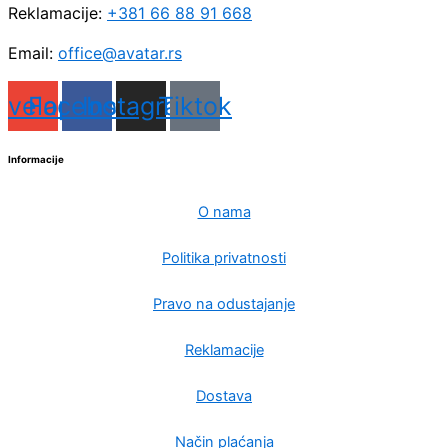
Reklamacije:
+381 66 88 91 668
Email:
office@avatar.rs
nvelope
Facebook
Instagram
Tiktok
Informacije
O nama
Politika privatnosti
Pravo na odustajanje
Reklamacije
Dostava
Način plaćanja