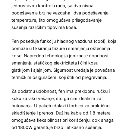
jednostavnu kontrolu rada, sa dva nivoa
podešavanja brzine vazduha i dva podešavanja
temperature, što omogućava prilagođavanje
sušenja različitim tipovima kose.
Fen poseduje funkciju hladnog vazduha (cool), koja
pomaže u fiksiranju frizure i smanjenju oštećenja
kose. Napredna tehnologija jonizacije doprinosi
smanjenju statičkog elektriciteta i čini kosu
glatkijom i sjajnijom. Sigurnost uređaja je povećana
termičkim osiguračem, koji štiti od pregrevanja.
Za dodatnu udobnost, fen ima preklopnu ručku i
kuku za lako vešanje, što ga čini idealnim za
putovanja. U paketu dolazi i torbica za praktično
skladištenje i prenos. Dužina kabla od 1,8 metara
omogućava fleksibilnost pri korišćenju, dok snaga
od 1800W garantuje brzo i efikasno sušenje.