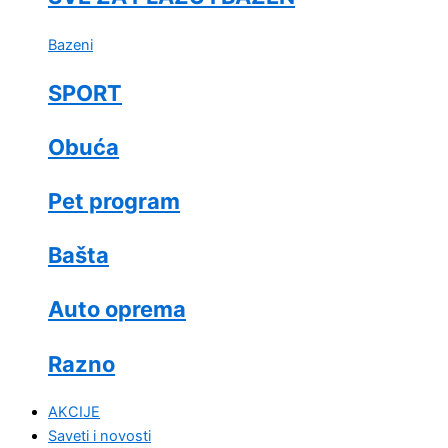
Bazeni
SPORT
Obuća
Pet program
Bašta
Auto oprema
Razno
AKCIJE
Saveti i novosti