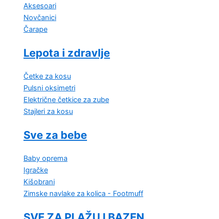
Aksesoari
Novčanici
Čarape
Lepota i zdravlje
Četke za kosu
Pulsni oksimetri
Električne četkice za zube
Stajleri za kosu
Sve za bebe
Baby oprema
Igračke
Kišobrani
Zimske navlake za kolica - Footmuff
SVE ZA PLAŽU I BAZEN