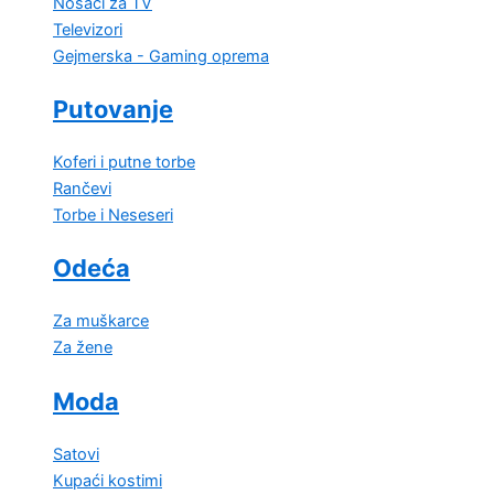
Nosači za TV
Televizori
Gejmerska - Gaming oprema
Putovanje
Koferi i putne torbe
Rančevi
Torbe i Neseseri
Odeća
Za muškarce
Za žene
Moda
Satovi
Kupaći kostimi