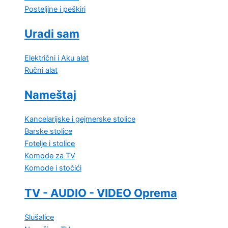
Posteljine i peškiri
Uradi sam
Električni i Aku alat
Ručni alat
Nameštaj
Kancelarijske i gejmerske stolice
Barske stolice
Fotelje i stolice
Komode za TV
Komode i stočići
TV - AUDIO - VIDEO Oprema
Slušalice