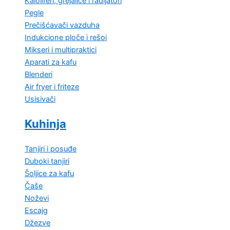
Kaloliferi, grejalice i radijatori
Pegle
Prečišćavači vazduha
Indukcione ploče i rešoi
Mikseri i multipraktici
Aparati za kafu
Blenderi
Air fryer i friteze
Usisivači
Kuhinja
Tanjiri i posuđe
Duboki tanjiri
Šoljice za kafu
Čaše
Noževi
Escajg
Džezve