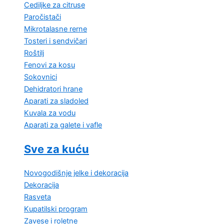
Cediljke za citruse
Paročistači
Mikrotalasne rerne
Tosteri i sendvičari
Roštilj
Fenovi za kosu
Sokovnici
Dehidratori hrane
Aparati za sladoled
Kuvala za vodu
Aparati za galete i vafle
Sve za kuću
Novogodišnje jelke i dekoracija
Dekoracija
Rasveta
Kupatilski program
Zavese i roletne