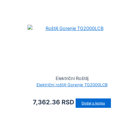
Električni Roštilj
Električni roštilj Gorenje TG2000LCB
7,362.36
RSD
Dodaj u korpu