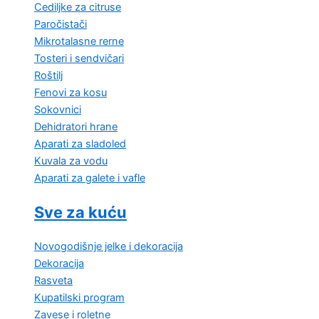
Cediljke za citruse
Paročistači
Mikrotalasne rerne
Tosteri i sendvičari
Roštilj
Fenovi za kosu
Sokovnici
Dehidratori hrane
Aparati za sladoled
Kuvala za vodu
Aparati za galete i vafle
Sve za kuću
Novogodišnje jelke i dekoracija
Dekoracija
Rasveta
Kupatilski program
Zavese i roletne