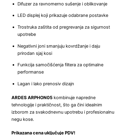
Difuzer za ravnomerno sušenje i oblikovanje
LED displej koji prikazuje odabrane postavke
Trostruka zaštita od pregrevanja za sigurnost
upotrebe
Negativni joni smanjuju kovrdžanje i daju
prirodan sjaj kosi
Funkcija samočišćenja filtera za optimalne
performanse
Lagan i lako prenosiv dizajn
ARDES ARPHON05
kombinuje napredne
tehnologije i praktičnost, što ga čini idealnim
izborom za svakodnevnu upotrebu i profesionalnu
negu kose.
Prikazana cena uključuje PDV!