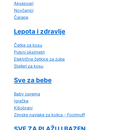
Aksesoari
Novčanici
Čarape
Lepota i zdravlje
Četke za kosu
Pulsni oksimetri
Električne četkice za zube
Stajleri za kosu
Sve za bebe
Baby oprema
Igračke
Kišobrani
Zimske navlake za kolica - Footmuff
SVE ZA PLAŽU I BAZEN