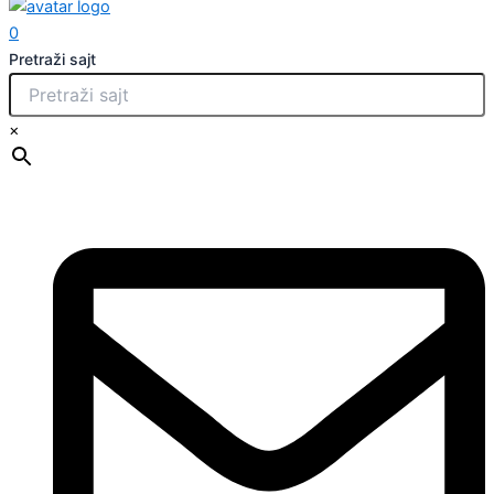
0
Pretraži sajt
×