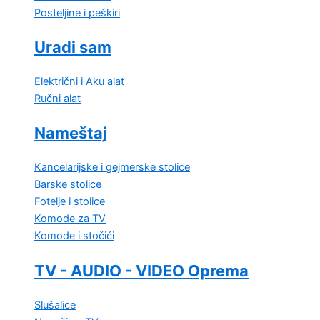
Posteljine i peškiri
Uradi sam
Električni i Aku alat
Ručni alat
Nameštaj
Kancelarijske i gejmerske stolice
Barske stolice
Fotelje i stolice
Komode za TV
Komode i stočići
TV - AUDIO - VIDEO Oprema
Slušalice