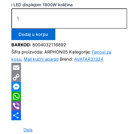
i LED displejom 1800W količina
Dodaj u korpu
BARKOD:
8004032116892
Šifra proizvoda:
ARPHON05
Kategorije:
Fenovi za
kosu
,
Mali kućni aparati
Brend:
AVATAR31324
Email
Copy
Link
Messenger
WhatsApp
Viber
Share
Opis