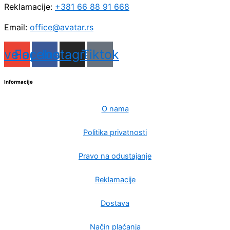
Reklamacije:
+381 66 88 91 668
Email:
office@avatar.rs
nvelope
Facebook
Instagram
Tiktok
Informacije
O nama
Politika privatnosti
Pravo na odustajanje
Reklamacije
Dostava
Način plaćanja