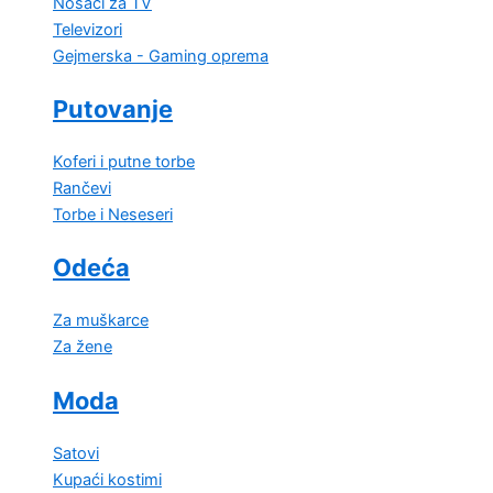
Nosači za TV
Televizori
Gejmerska - Gaming oprema
Putovanje
Koferi i putne torbe
Rančevi
Torbe i Neseseri
Odeća
Za muškarce
Za žene
Moda
Satovi
Kupaći kostimi