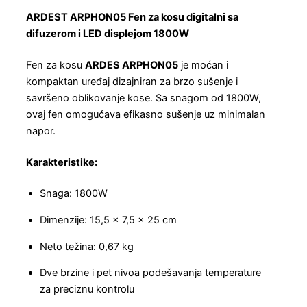
ARDEST ARPHON05 Fen za kosu digitalni sa
difuzerom i LED displejom 1800W
Fen za kosu
ARDES ARPHON05
je moćan i
kompaktan uređaj dizajniran za brzo sušenje i
savršeno oblikovanje kose. Sa snagom od 1800W,
ovaj fen omogućava efikasno sušenje uz minimalan
napor.
Karakteristike:
Snaga: 1800W
Dimenzije: 15,5 x 7,5 x 25 cm
Neto težina: 0,67 kg
Dve brzine i pet nivoa podešavanja temperature
za preciznu kontrolu