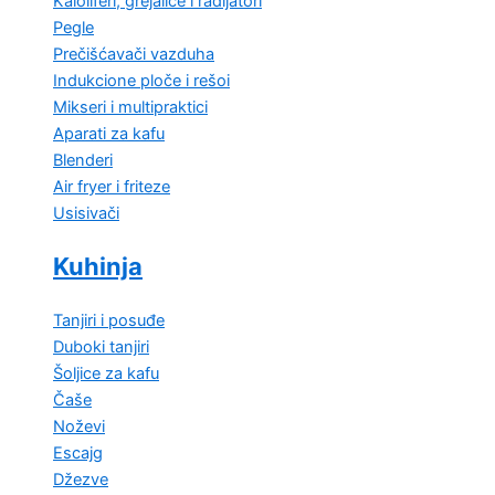
Kaloliferi, grejalice i radijatori
Pegle
Prečišćavači vazduha
Indukcione ploče i rešoi
Mikseri i multipraktici
Aparati za kafu
Blenderi
Air fryer i friteze
Usisivači
Kuhinja
Tanjiri i posuđe
Duboki tanjiri
Šoljice za kafu
Čaše
Noževi
Escajg
Džezve