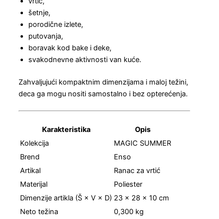
vrtić,
šetnje,
porodične izlete,
putovanja,
boravak kod bake i deke,
svakodnevne aktivnosti van kuće.
Zahvaljujući kompaktnim dimenzijama i maloj težini,
deca ga mogu nositi samostalno i bez opterećenja.
Karakteristika
Opis
Kolekcija
MAGIC SUMMER
Brend
Enso
Artikal
Ranac za vrtić
Materijal
Poliester
Dimenzije artikla (Š × V × D)
23 × 28 × 10 cm
Neto težina
0,300 kg