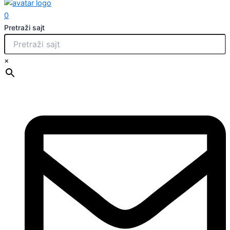
0
Pretraži sajt
×