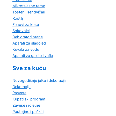
Mikrotalasne rerne
Tosteri i sendvičari
Roštilj
Fenovi za kosu
Sokovnici
Dehidratori hrane
Aparati za sladoled
Kuvala za vodu
Aparati za galete i vafle
Sve za kuću
Novogodišnje jelke i dekoracija
Dekoracija
Rasveta
Kupatilski program
Zavese i roletne
Posteljine i peškiri