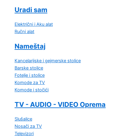
Uradi sam
Električni i Aku alat
Ručni alat
Nameštaj
Kancelarijske i gejmerske stolice
Barske stolice
Fotelje i stolice
Komode za TV
Komode i stočići
TV - AUDIO - VIDEO Oprema
Slušalice
Nosači za TV
Televizori