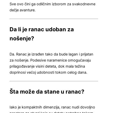
Sve ovo čini ga odličnim izborom za svakodnevne
dečje avanture.
Da li je ranac udoban za
nošenje?
Da. Ranac je izrađen tako da bude lagan i prijatan
za nošenje. Podesive naramenice omogućavaju
prilagođavanje visini deteta, dok mala težina
doprinosi većoj udobnosti tokom celog dana.
Šta može da stane u ranac?
Iako je kompaktnih dimenzija, ranac nudi dovoljno