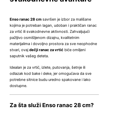
Enso ranac 28 cm
savršen je izbor za mališane
kojima je potreban lagan, udoban i praktičan ranac
za vrtić ili svakodnevne aktivnosti. Zahvaljujući
pažljivo osmišljenom dizajnu, kvalitetnim
materijalima i dovoljno prostora za sve neophodne
stvari, ovaj
dečji ranac za vrtić
biće omiljeni
saputnik vašeg deteta.
Idealan je za vrtić, izlete, putovanja, šetnje ili
odlazak kod bake i deke, jer omogućava da sve
potrebne sitnice budu uredno spakovane i lako
dostupne.
Za šta služi Enso ranac 28 cm?