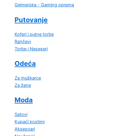
Gejmerska - Gaming oprema
Putovanje
Koferi i putne torbe
Rančevi
Torbe i Neseseri
Odeća
Za muškarce
Za žene
Moda
Satovi
Kupaći kostimi
Aksesoari