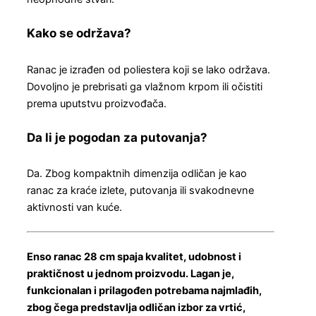
Kako se održava?
Ranac je izrađen od poliestera koji se lako održava.
Dovoljno je prebrisati ga vlažnom krpom ili očistiti
prema uputstvu proizvođača.
Da li je pogodan za putovanja?
Da. Zbog kompaktnih dimenzija odličan je kao
ranac za kraće izlete, putovanja ili svakodnevne
aktivnosti van kuće.
Enso ranac 28 cm spaja kvalitet, udobnost i
praktičnost u jednom proizvodu. Lagan je,
funkcionalan i prilagođen potrebama najmlađih,
zbog čega predstavlja odličan izbor za vrtić,