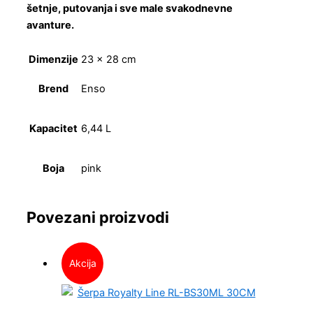
šetnje, putovanja i sve male svakodnevne
avanture.
Dimenzije
23 × 28 cm
Brend
Enso
Kapacitet
6,44 L
Boja
pink
Povezani proizvodi
Akcija