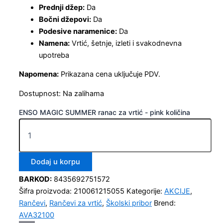
Prednji džep:
Da
Bočni džepovi:
Da
Podesive naramenice:
Da
Namena:
Vrtić, šetnje, izleti i svakodnevna
upotreba
Napomena:
Prikazana cena uključuje PDV.
Dostupnost:
Na zalihama
ENSO MAGIC SUMMER ranac za vrtić - pink količina
Dodaj u korpu
BARKOD:
8435692751572
Šifra proizvoda:
210061215055
Kategorije:
AKCIJE
,
Rančevi
,
Rančevi za vrtić
,
Školski pribor
Brend:
AVA32100