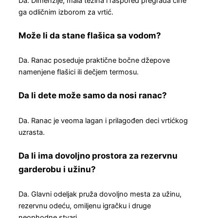
Da. Dimenzije, mala težina i raspored pregrada čine
ga odličnim izborom za vrtić.
Može li da stane flašica sa vodom?
Da. Ranac poseduje praktične bočne džepove
namenjene flašici ili dečjem termosu.
Da li dete može samo da nosi ranac?
Da. Ranac je veoma lagan i prilagođen deci vrtićkog
uzrasta.
Da li ima dovoljno prostora za rezervnu
garderobu i užinu?
Da. Glavni odeljak pruža dovoljno mesta za užinu,
rezervnu odeću, omiljenu igračku i druge
neophodne stvari.