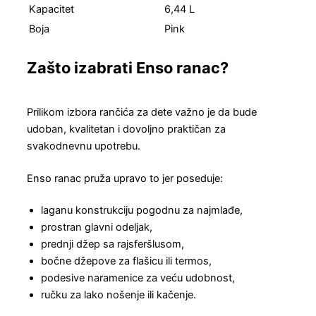
Kapacitet
6,44 L
Boja
Pink
Zašto izabrati Enso ranac?
Prilikom izbora rančića za dete važno je da bude
udoban, kvalitetan i dovoljno praktičan za
svakodnevnu upotrebu.
Enso ranac pruža upravo to jer poseduje:
laganu konstrukciju pogodnu za najmlađe,
prostran glavni odeljak,
prednji džep sa rajsferšlusom,
bočne džepove za flašicu ili termos,
podesive naramenice za veću udobnost,
ručku za lako nošenje ili kačenje.