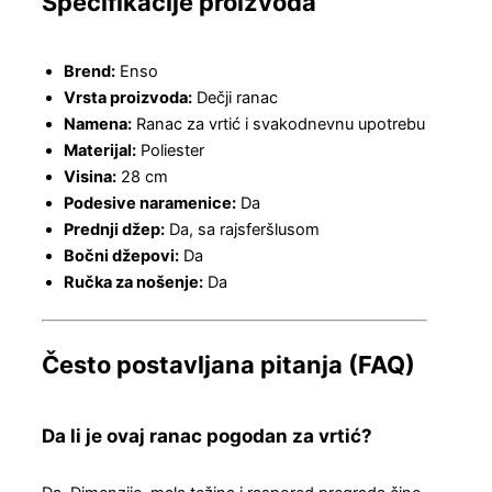
Specifikacije proizvoda
Brend:
Enso
Vrsta proizvoda:
Dečji ranac
Namena:
Ranac za vrtić i svakodnevnu upotrebu
Materijal:
Poliester
Visina:
28 cm
Podesive naramenice:
Da
Prednji džep:
Da, sa rajsferšlusom
Bočni džepovi:
Da
Ručka za nošenje:
Da
Često postavljana pitanja (FAQ)
Da li je ovaj ranac pogodan za vrtić?