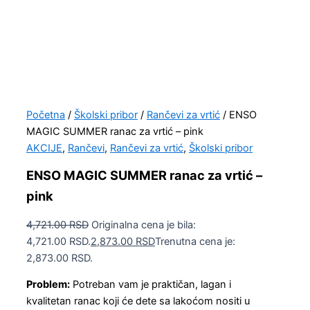
Početna
/
Školski pribor
/
Rančevi za vrtić
/ ENSO
MAGIC SUMMER ranac za vrtić – pink
AKCIJE
,
Rančevi
,
Rančevi za vrtić
,
Školski pribor
ENSO MAGIC SUMMER ranac za vrtić –
pink
4,721.00
RSD
Originalna cena je bila:
4,721.00 RSD.
2,873.00
RSD
Trenutna cena je:
2,873.00 RSD.
Problem:
Potreban vam je praktičan, lagan i
kvalitetan ranac koji će dete sa lakoćom nositi u