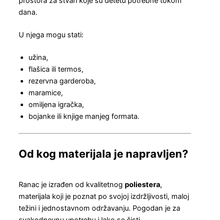
prostora za stvari koje su detetu potrebne tokom
dana.
U njega mogu stati:
užina,
flašica ili termos,
rezervna garderoba,
maramice,
omiljena igračka,
bojanke ili knjige manjeg formata.
Od kog materijala je napravljen?
Ranac je izrađen od kvalitetnog
poliestera
,
materijala koji je poznat po svojoj izdržljivosti, maloj
težini i jednostavnom održavanju. Pogodan je za
svakodnevnu upotrebu i lako se čisti.