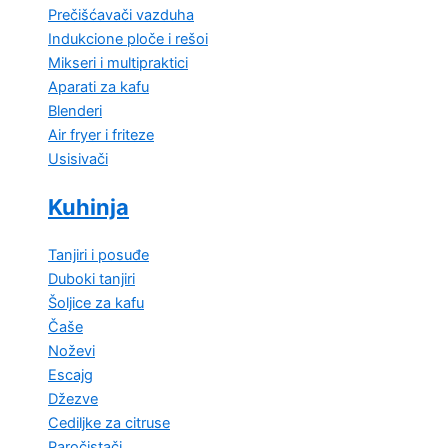
Prečišćavači vazduha
Indukcione ploče i rešoi
Mikseri i multipraktici
Aparati za kafu
Blenderi
Air fryer i friteze
Usisivači
Kuhinja
Tanjiri i posuđe
Duboki tanjiri
Šoljice za kafu
Čaše
Noževi
Escajg
Džezve
Cediljke za citruse
Paročistači