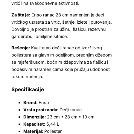
vrtić i na svakodnevne aktivnosti.
Za šta je:
Enso ranac 28 cm namenjen je deci
vrtićkog uzrasta za vrtić, šetnje, izlete i putovanja.
Dovoljno je prostran za užinu, flašicu, rezervnu
garderobu i omiljene sitnice.
Rešenje:
Kvalitetan dečji ranac od izdržljivog
poliestera sa glavnim odeljkom, prednjim džepom
sa rajsferšlusom, bočnim džepovima za flašicu i
podesivim naramenicama koje pružaju udobnost
tokom nošenja.
Specifikacije
Brend:
Enso
Vrsta proizvoda:
Dečji ranac
Dimenzije:
23 cm • 28 cm • 10 cm
Kapacitet:
6,44 L
Materijal:
Poliester