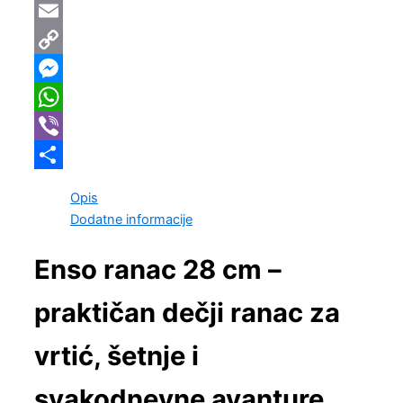
Email
Copy
Link
Messenger
WhatsApp
Viber
Share
Opis
Dodatne informacije
Enso ranac 28 cm –
praktičan dečji ranac za
vrtić, šetnje i
svakodnevne avanture