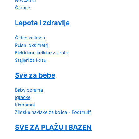
Novčanici
Čarape
Lepota i zdravlje
Četke za kosu
Pulsni oksimetri
Električne četkice za zube
Stajleri za kosu
Sve za bebe
Baby oprema
Igračke
Kišobrani
Zimske navlake za kolica - Footmuff
SVE ZA PLAŽU I BAZEN