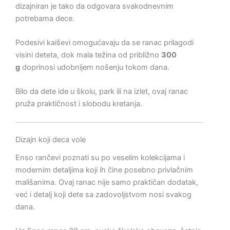
dizajniran je tako da odgovara svakodnevnim
potrebama dece.
Podesivi kaiševi omogućavaju da se ranac prilagodi
visini deteta, dok mala težina od približno
300
g
doprinosi udobnijem nošenju tokom dana.
Bilo da dete ide u školu, park ili na izlet, ovaj ranac
pruža praktičnost i slobodu kretanja.
Dizajn koji deca vole
Enso rančevi poznati su po veselim kolekcijama i
modernim detaljima koji ih čine posebno privlačnim
mališanima. Ovaj ranac nije samo praktičan dodatak,
već i detalj koji dete sa zadovoljstvom nosi svakog
dana.