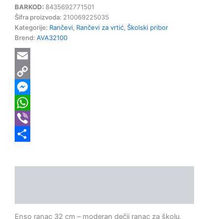
BARKOD:
8435692771501
Šifra proizvoda:
210069225035
Kategorije:
Rančevi
,
Rančevi za vrtić
,
Školski pribor
Brend:
AVA32100
Email
Copy
Link
Messenger
WhatsApp
Viber
Share
Opis
Dodatne informacije
Enso ranac 32 cm – moderan dečji ranac za školu,