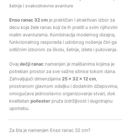
šetnje i svakodnevne avanture
Enso ranac 32 cm
je praktičan i atraktivan izbor za
decu koja žele ranac koji će ih pratiti u svim njihovim
malim avanturama. Kombinacija modernog dizajna,
funkcionalnog rasporeda i udobnog nošenja čini ga
odličnim izborom za školu, šetnje, izlete i putovanja.
Ovaj
dečji ranac
namenjen je mališanima kojima je
potreban prostor za sve važne sitnice tokom dana.
Zahvaljujući dimenzijama
25 × 32 × 12 cm
,
prostranom glavnom odeljku i dodatnim džepovima,
omogućava jednostavno organizovanje stvari, dok
kvalitetan
poliester
pruža izdržljivost i dugotrajnu
upotrebu.
Za šta je namenjen Enso ranac 32 cm?