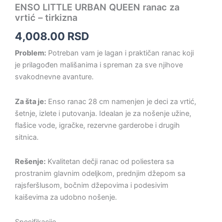
ENSO LITTLE URBAN QUEEN ranac za
vrtić – tirkizna
4,008.00
RSD
Problem:
Potreban vam je lagan i praktičan ranac koji
je prilagođen mališanima i spreman za sve njihove
svakodnevne avanture.
Za šta je:
Enso ranac 28 cm namenjen je deci za vrtić,
šetnje, izlete i putovanja. Idealan je za nošenje užine,
flašice vode, igračke, rezervne garderobe i drugih
sitnica.
Rešenje:
Kvalitetan dečji ranac od poliestera sa
prostranim glavnim odeljkom, prednjim džepom sa
rajsferšlusom, bočnim džepovima i podesivim
kaiševima za udobno nošenje.
Specifikacije