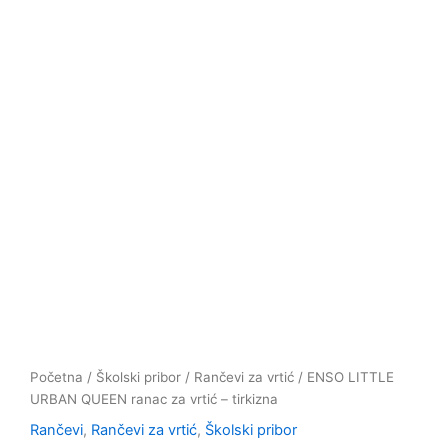
Početna
/
Školski pribor
/
Rančevi za vrtić
/ ENSO LITTLE
URBAN QUEEN ranac za vrtić – tirkizna
Rančevi
,
Rančevi za vrtić
,
Školski pribor