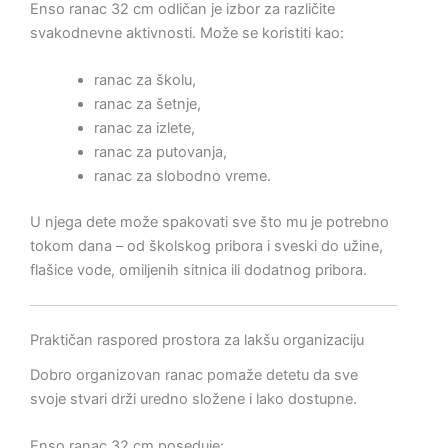
Enso ranac 32 cm odličan je izbor za različite
svakodnevne aktivnosti. Može se koristiti kao:
ranac za školu,
ranac za šetnje,
ranac za izlete,
ranac za putovanja,
ranac za slobodno vreme.
U njega dete može spakovati sve što mu je potrebno
tokom dana – od školskog pribora i sveski do užine,
flašice vode, omiljenih sitnica ili dodatnog pribora.
Praktičan raspored prostora za lakšu organizaciju
Dobro organizovan ranac pomaže detetu da sve
svoje stvari drži uredno složene i lako dostupne.
Enso ranac 32 cm poseduje: