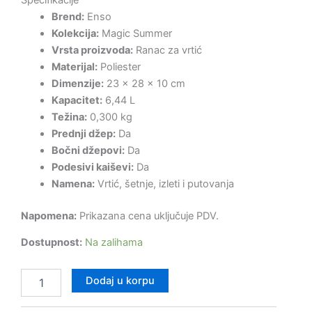
Brend:
Enso
Kolekcija:
Magic Summer
Vrsta proizvoda:
Ranac za vrtić
Materijal:
Poliester
Dimenzije:
23 × 28 × 10 cm
Kapacitet:
6,44 L
Težina:
0,300 kg
Prednji džep:
Da
Bočni džepovi:
Da
Podesivi kaiševi:
Da
Namena:
Vrtić, šetnje, izleti i putovanja
Napomena:
Prikazana cena uključuje PDV.
Dostupnost:
Na zalihama
Dodaj u korpu