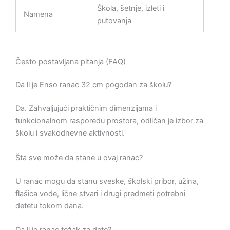
Škola, šetnje, izleti i
Namena
putovanja
Često postavljana pitanja (FAQ)
Da li je Enso ranac 32 cm pogodan za školu?
Da. Zahvaljujući praktičnim dimenzijama i
funkcionalnom rasporedu prostora, odličan je izbor za
školu i svakodnevne aktivnosti.
Šta sve može da stane u ovaj ranac?
U ranac mogu da stanu sveske, školski pribor, užina,
flašica vode, lične stvari i drugi predmeti potrebni
detetu tokom dana.
Da li je ranac težak za dete?