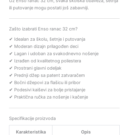
Uz Enso ranac 32 cm, svaka školska obaveza, šetnja
ili putovanje mogu postati još zabavniji.
Zašto izabrati Enso ranac 32 cm?
✔ Idealan za školu, šetnje i putovanja
✔ Moderan dizajn prilagođen deci
✔ Lagan i udoban za svakodnevno nošenje
✔ Izrađen od kvalitetnog poliestera
✔ Prostrani glavni odeljak
✔ Prednji džep sa patent zatvaračem
✔ Bočni džepovi za flašicu ili pribor
✔ Podesivi kaiševi za bolje pristajanje
✔ Praktična ručka za nošenje i kačenje
Specifikacije proizvoda
Karakteristika
Opis