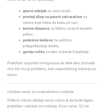
glavni odeljak
za veće stvari,
prednji džep sa patent zatvaračem
za
sitnice koje treba da budu pri ruci,
bočne džepove
za flašicu vode ili dodatni
pribor,
podesive kaiševe
za udobno
prilagođavanje detetu,
gornju ručku
za lako nošenje ili kačenje.
Praktičan raspored omogućava da dete lako pronađe
ono što mu je potrebno, bez nepotrebnog traženja po
rancu.
Udoban ranac za svakodnevno nošenje
Prilikom izbora dečjeg ranca važno je da bude lagan,
praktičan i udoban za nošenje. Enso ranac 32 cm