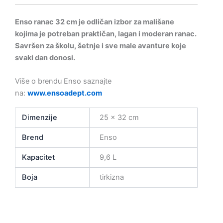
Enso ranac 32 cm je odličan izbor za mališane
kojima je potreban praktičan, lagan i moderan ranac.
Savršen za školu, šetnje i sve male avanture koje
svaki dan donosi.
Više o brendu Enso saznajte
na:
www.ensoadept.com
Dimenzije
25 × 32 cm
Brend
Enso
Kapacitet
9,6 L
Boja
tirkizna