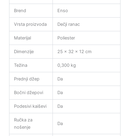
Brend
Enso
Vrsta proizvoda
Dečji ranac
Materijal
Poliester
Dimenzije
25 × 32 × 12 cm
Težina
0,300 kg
Prednji džep
Da
Bočni džepovi
Da
Podesivi kaiševi
Da
Ručka za
Da
nošenje