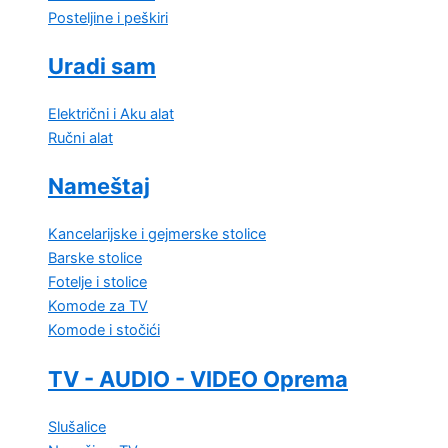
Posteljine i peškiri
Uradi sam
Električni i Aku alat
Ručni alat
Nameštaj
Kancelarijske i gejmerske stolice
Barske stolice
Fotelje i stolice
Komode za TV
Komode i stočići
TV - AUDIO - VIDEO Oprema
Slušalice