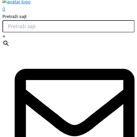
0
Pretraži sajt
×