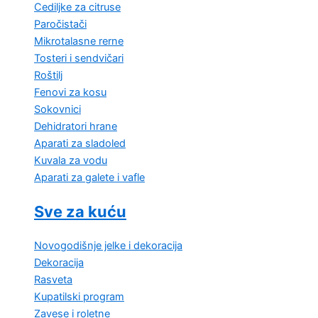
Cediljke za citruse
Paročistači
Mikrotalasne rerne
Tosteri i sendvičari
Roštilj
Fenovi za kosu
Sokovnici
Dehidratori hrane
Aparati za sladoled
Kuvala za vodu
Aparati za galete i vafle
Sve za kuću
Novogodišnje jelke i dekoracija
Dekoracija
Rasveta
Kupatilski program
Zavese i roletne