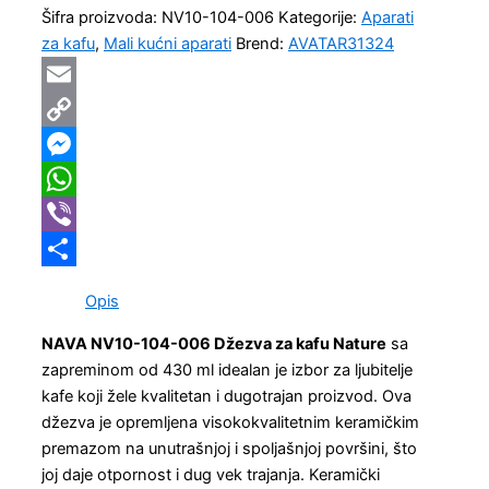
Šifra proizvoda:
NV10-104-006
Kategorije:
Aparati
za kafu
,
Mali kućni aparati
Brend:
AVATAR31324
Email
Copy
Link
Messenger
WhatsApp
Viber
Share
Opis
NAVA NV10-104-006 Džezva za kafu Nature
sa
zapreminom od 430 ml idealan je izbor za ljubitelje
kafe koji žele kvalitetan i dugotrajan proizvod. Ova
džezva je opremljena visokokvalitetnim keramičkim
premazom na unutrašnjoj i spoljašnjoj površini, što
joj daje otpornost i dug vek trajanja. Keramički