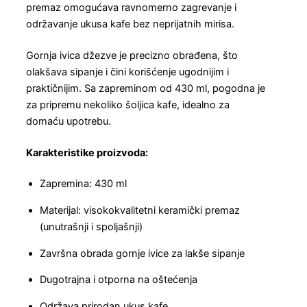
premaz omogućava ravnomerno zagrevanje i
održavanje ukusa kafe bez neprijatnih mirisa.
Gornja ivica džezve je precizno obrađena, što
olakšava sipanje i čini korišćenje ugodnijim i
praktičnijim. Sa zapreminom od 430 ml, pogodna je
za pripremu nekoliko šoljica kafe, idealno za
domaću upotrebu.
Karakteristike proizvoda:
Zapremina: 430 ml
Materijal: visokokvalitetni keramički premaz
(unutrašnji i spoljašnji)
Završna obrada gornje ivice za lakše sipanje
Dugotrajna i otporna na oštećenja
Održava prirodan ukus kafe