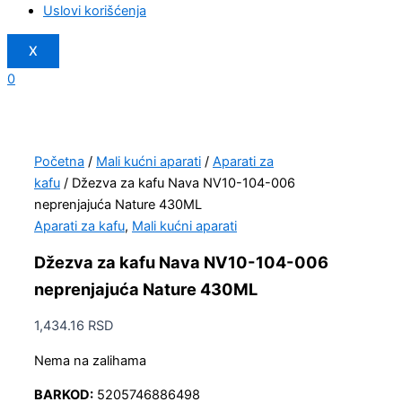
Uslovi korišćenja
X
0
Početna
/
Mali kućni aparati
/
Aparati za
kafu
/ Džezva za kafu Nava NV10-104-006
neprenjajuća Nature 430ML
Aparati za kafu
,
Mali kućni aparati
Džezva za kafu Nava NV10-104-006
neprenjajuća Nature 430ML
1,434.16
RSD
Nema na zalihama
BARKOD:
5205746886498