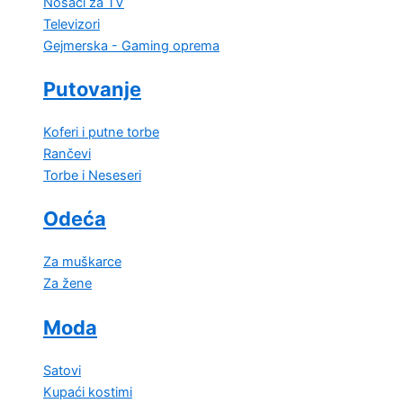
Nosači za TV
Televizori
Gejmerska - Gaming oprema
Putovanje
Koferi i putne torbe
Rančevi
Torbe i Neseseri
Odeća
Za muškarce
Za žene
Moda
Satovi
Kupaći kostimi