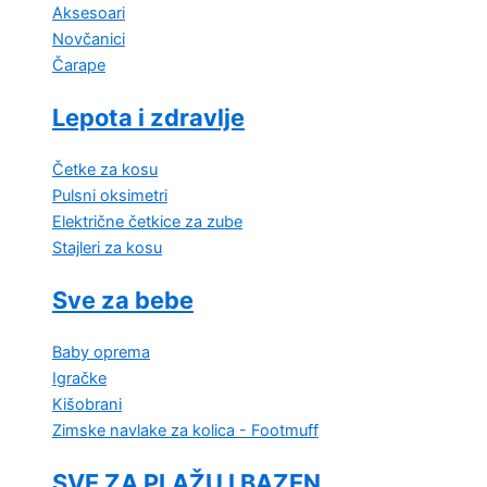
Aksesoari
Novčanici
Čarape
Lepota i zdravlje
Četke za kosu
Pulsni oksimetri
Električne četkice za zube
Stajleri za kosu
Sve za bebe
Baby oprema
Igračke
Kišobrani
Zimske navlake za kolica - Footmuff
SVE ZA PLAŽU I BAZEN