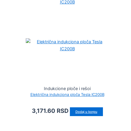
Indukcione ploče i rešoi
Električna indukciona ploča Tesla IC200B
3,171.60
RSD
Dodaj u korpu