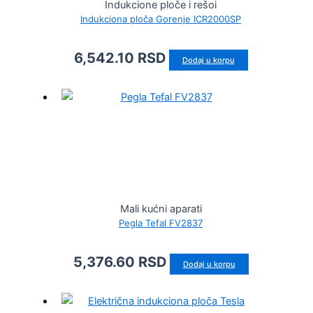
Indukcione ploče i rešoi
Indukciona ploča Gorenje ICR2000SP
6,542.10
RSD
Dodaj u korpu
Mali kućni aparati
Pegla Tefal FV2837
5,376.60
RSD
Dodaj u korpu