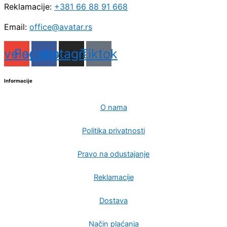
Reklamacije:
+381 66 88 91 668
Email:
office@avatar.rs
nvelope
Facebook
Instagram
Tiktok
Informacije
O nama
Politika privatnosti
Pravo na odustajanje
Reklamacije
Dostava
Način plaćanja