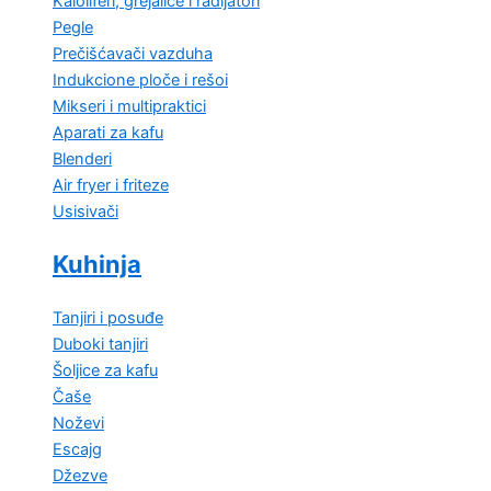
Kaloliferi, grejalice i radijatori
Pegle
Prečišćavači vazduha
Indukcione ploče i rešoi
Mikseri i multipraktici
Aparati za kafu
Blenderi
Air fryer i friteze
Usisivači
Kuhinja
Tanjiri i posuđe
Duboki tanjiri
Šoljice za kafu
Čaše
Noževi
Escajg
Džezve