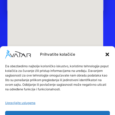
Prihvatite kolačiće
Sedište:
Obilazni put bb, 15000, Šabac
Da obezbedimo najbolje korisničko iskustvo, koristimo tehnologije poput
kolačića za čuvanje i/ili pristup informacijama na uređaju. Davanjem
Maloprodaja:
saglasnosti za ove tehnologije omogućavate nam obradu podataka kao
Despota Stefana Lazarevića BB, 15000, Šabac
što su ponašanje prilikom pregledanja ili jedinstveni identifikatori na
ovom sajtu. Odbijanje ili povlačenje saglasnosti može negativno uticati
Call Centar:
+381 66 88 91 694
na određene funkcije i funkcionalnosti.
Reklamacije:
+381 66 88 91 668
Upravljajte uslugama
Email:
office@avatar.rs