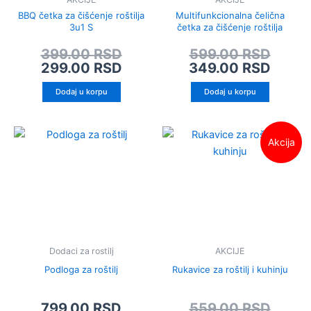
BBQ četka za čišćenje roštilja
Multifunkcionalna čelična
3u1 S
četka za čišćenje roštilja
399.00
RSD
599.00
RSD
299.00
RSD
349.00
RSD
Dodaj u korpu
Dodaj u korpu
Origi
Trenu
Akcija
cena
cena
je
je:
bila:
499.0
559.0
Dodaci za rostilj
AKCIJE
Podloga za roštilj
Rukavice za roštilj i kuhinju
799.00
RSD
559.00
RSD