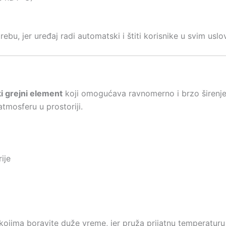
, jer uređaj radi automatski i štiti korisnike u svim uslo
ki grejni element
koji omogućava ravnomerno i brzo širenje t
atmosferu u prostoriji.
ije
kojima boravite duže vreme, jer pruža prijatnu temperaturu