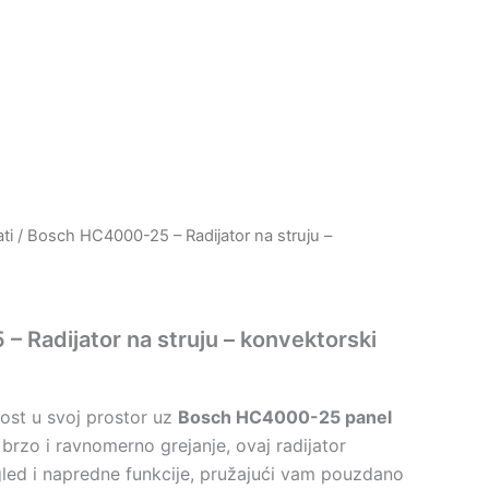
ti
/ Bosch HC4000-25 – Radijator na struju –
 Radijator na struju – konvektorski
nost u svoj prostor uz
Bosch HC4000-25 panel
a brzo i ravnomerno grejanje, ovaj radijator
led i napredne funkcije, pružajući vam pouzdano