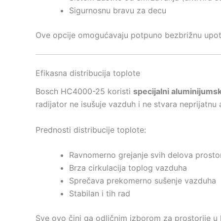
Sigurnosnu bravu za decu
Ove opcije omogućavaju potpuno bezbrižnu upotrebu
Efikasna distribucija toplote
Bosch HC4000-25 koristi
specijalni aluminijums
radijator ne isušuje vazduh i ne stvara neprijatnu 
Prednosti distribucije toplote:
Ravnomerno grejanje svih delova prostor
Brza cirkulacija toplog vazduha
Sprečava prekomerno sušenje vazduha
Stabilan i tih rad
Sve ovo čini ga odličnim izborom za prostorije u 