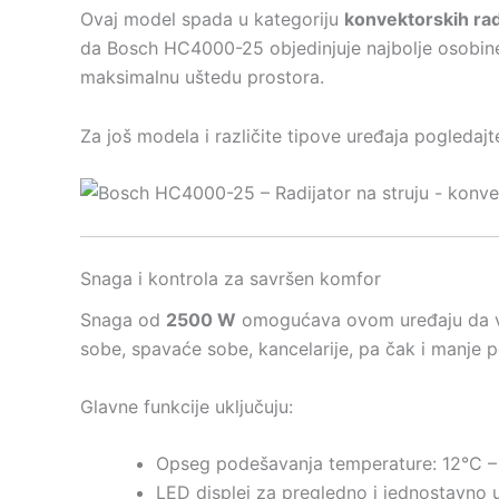
Ovaj model spada u kategoriju
konvektorskih rad
da Bosch HC4000-25 objedinjuje najbolje osobine
maksimalnu uštedu prostora.
Za još modela i različite tipove uređaja pogledaj
Snaga i kontrola za savršen komfor
Snaga od
2500 W
omogućava ovom uređaju da vrl
sobe, spavaće sobe, kancelarije, pa čak i manje 
Glavne funkcije uključuju:
Opseg podešavanja temperature: 12°C 
LED displej za pregledno i jednostavno u