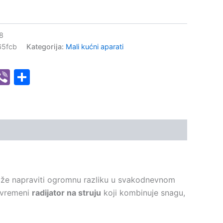
8
65fcb
Kategorija:
Mali kućni aparati
senger
hatsApp
Viber
Share
može napraviti ogromnu razliku u svakodnevnom
avremeni
radijator na struju
koji kombinuje snagu,