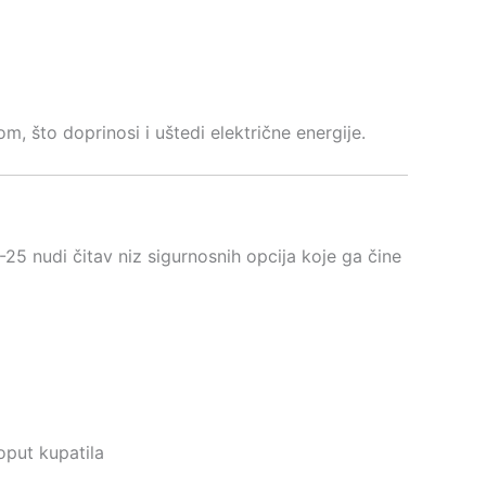
 što doprinosi i uštedi električne energije.
5 nudi čitav niz sigurnosnih opcija koje ga čine
oput kupatila