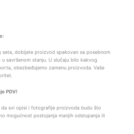
e:
g seta, dobijate proizvod spakovan sa posebnom
 u savršenom stanju. U slučaju bilo kakvog
porta, obezbeđujemo zamenu proizvoda. Vaše
ritet.
uje PDV!
da svi opisi i fotografije proizvoda budu što
amo mogućnost postojanja manjih odstupanja ili