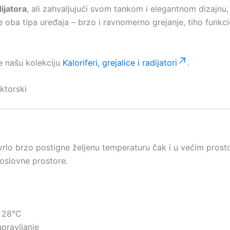
ijatora
, ali zahvaljujući svom tankom i elegantnom dizajnu,
 oba tipa uređaja – brzo i ravnomerno grejanje, tiho funk
te našu kolekciju
Kaloriferi, grejalice i radijatori
.
o brzo postigne željenu temperaturu čak i u većim prost
poslovne prostore.
– 28°C
pravljanje