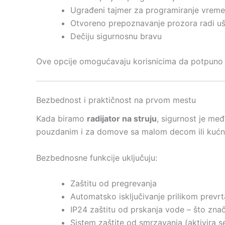
Ugrađeni tajmer za programiranje vrem
Otvoreno prepoznavanje prozora radi uš
Dečiju sigurnosnu bravu
Ove opcije omogućavaju korisnicima da potpuno ko
Bezbednost i praktičnost na prvom mestu
Kada biramo
radijator na struju
, sigurnost je me
pouzdanim i za domove sa malom decom ili kućn
Bezbednosne funkcije uključuju:
Zaštitu od pregrevanja
Automatsko isključivanje prilikom prevrt
IP24 zaštitu od prskanja vode – što zna
Sistem zaštite od smrzavanja (aktivira s