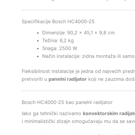
Specifikacije Bosch HC4000-25
Dimenzije: 90,2 x 45,1 x 9,8 cm
Težina: 6,2 kg
Snaga: 2500 W
Način instalacije: zidna montaža ili samo
Fleksibilnost instalacije je jedna od najvećih pr
pretvoriti u
panelni radijator
koji ne zauzima doda
Bosch HC4000-25 kao panelni radijator
Iako ga tehnički nazivamo
konvektorskim radija
i minimalistički dizajn omogućavaju mu da se sav