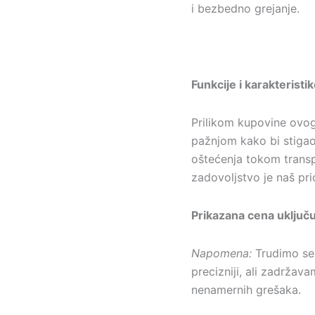
i bezbedno grejanje.
Funkcije i karakteristik
Prilikom kupovine ovo
pažnjom kako bi stigao
oštećenja tokom trans
zadovoljstvo je naš prio
Prikazana cena uključ
Napomena:
Trudimo se 
precizniji, ali zadržav
nenamernih grešaka.