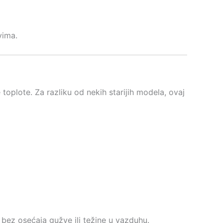
vima.
oplote. Za razliku od nekih starijih modela, ovaj
 bez osećaja gužve ili težine u vazduhu.