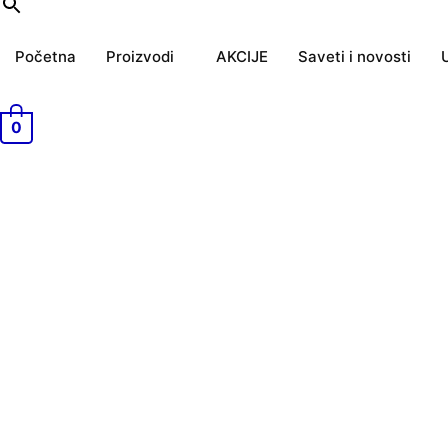
Početna
Proizvodi
AKCIJE
Saveti i novosti
0