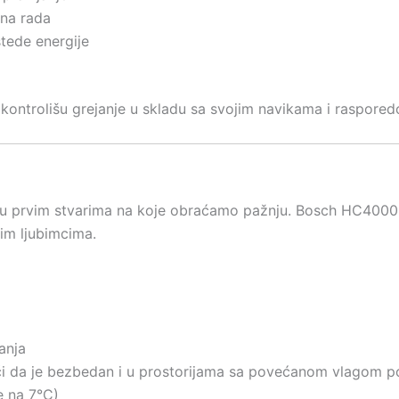
ena rada
tede energije
ntrolišu grejanje u skladu sa svojim navikama i rasporedom,
đu prvim stvarima na koje obraćamo pažnju. Bosch HC4000-2
im ljubimcima.
anja
či da je bezbedan i u prostorijama sa povećanom vlagom p
e na 7°C)