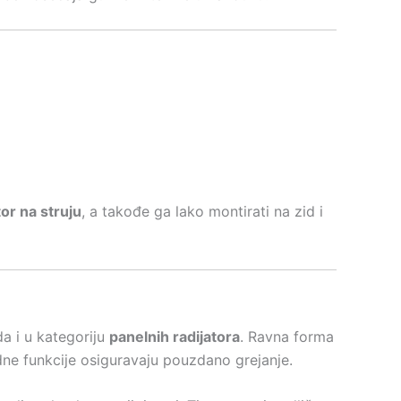
tor na struju
, a takođe ga lako montirati na zid i
 i u kategoriju
panelnih radijatora
. Ravna forma
dne funkcije osiguravaju pouzdano grejanje.