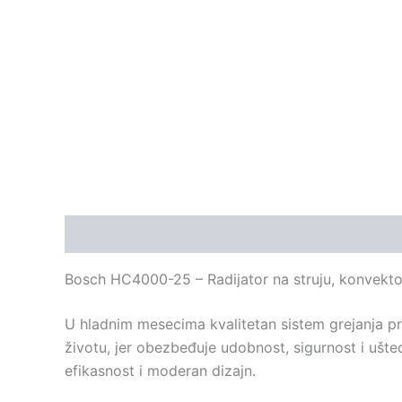
Opis
Bosch HC4000-25 – Radijator na struju, konvektor
U hladnim mesecima kvalitetan sistem grejanja p
životu, jer obezbeđuje udobnost, sigurnost i ušte
efikasnost i moderan dizajn.