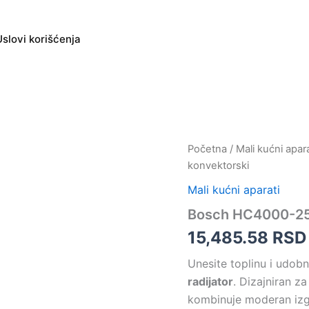
Uslovi korišćenja
Početna
/
Mali kućni apara
konvektorski
Mali kućni aparati
Bosch HC4000-25 –
15,485.58
RSD
Unesite toplinu i udob
radijator
. Dizajniran z
kombinuje moderan izg