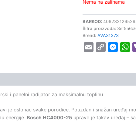
Nema na zalihama
BARKOD:
406232126529
Šifra proizvoda:
3ef5a6c
Brend:
AVA31373
Email
Copy
Mes
W
Link
ski i panelni radijator za maksimalnu toplinu
ravi je oslonac svake porodice. Pouzdan i snažan uređaj 
du energije.
Bosch HC4000-25
upravo je takav uređaj – s