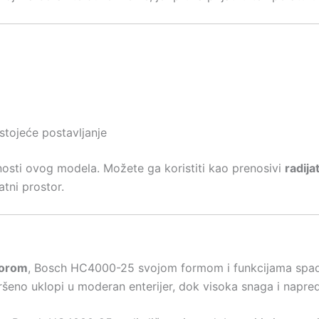
stojeće postavljanje
ednosti ovog modela. Možete ga koristiti kao prenosivi
radija
tni prostor.
torom
, Bosch HC4000-25 svojom formom i funkcijama spada
ršeno uklopi u moderan enterijer, dok visoka snaga i napre