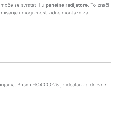
 može se svrstati i u
panelne radijatore
. To znači
cionisanje i mogućnost zidne montaže za
orijama. Bosch HC4000-25 je idealan za dnevne