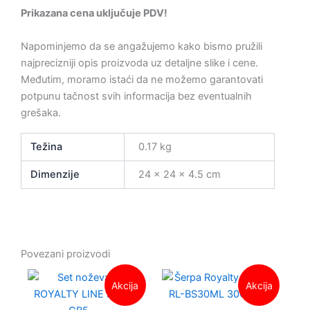
Prikazana cena uključuje PDV!
Napominjemo da se angažujemo kako bismo pružili
najprecizniji opis proizvoda uz detaljne slike i cene.
Međutim, moramo istaći da ne možemo garantovati
potpunu tačnost svih informacija bez eventualnih
grešaka.
Težina
0.17 kg
Dimenzije
24 × 24 × 4.5 cm
Povezani proizvodi
Originalna
Trenutna
Origina
Trenut
Akcija
Akcija
cena
cena
cena
cena
je
je:
je
je: