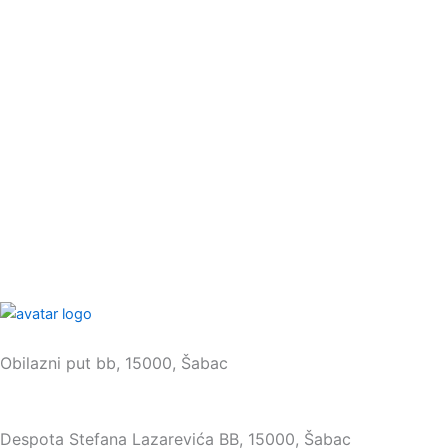
Sedište:
Obilazni put bb, 15000, Šabac
Maloprodaja:
Despota Stefana Lazarevića BB, 15000, Šabac