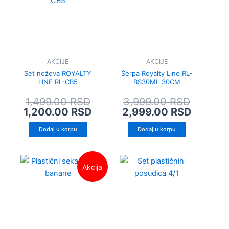
bila:
1,200.00 RSD.
bila:
2,999.
1,499.00 RSD.
3,999.0
AKCIJE
AKCIJE
Set noževa ROYALTY
Šerpa Royalty Line RL-
LINE RL-CB5
BS30ML 30CM
1,499.00
RSD
3,999.00
RSD
1,200.00
RSD
2,999.00
RSD
Dodaj u korpu
Dodaj u korpu
Originalna
Trenutna
Akcija
cena
cena
je
je:
bila:
120.00 RSD.
199.00 RSD.