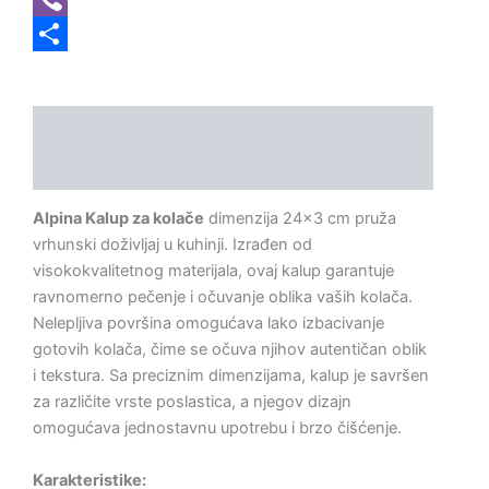
Viber
Share
Opis
Dodatne informacije
Alpina Kalup za kolače
dimenzija 24×3 cm pruža
vrhunski doživljaj u kuhinji. Izrađen od
visokokvalitetnog materijala, ovaj kalup garantuje
ravnomerno pečenje i očuvanje oblika vaših kolača.
Nelepljiva površina omogućava lako izbacivanje
gotovih kolača, čime se očuva njihov autentičan oblik
i tekstura. Sa preciznim dimenzijama, kalup je savršen
za različite vrste poslastica, a njegov dizajn
omogućava jednostavnu upotrebu i brzo čišćenje.
Karakteristike: