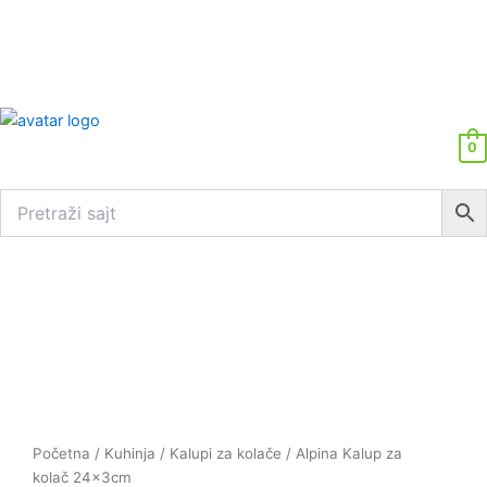
0
Alpina
Kalup
za
kolač
24x3cm
količina
Početna
/
Kuhinja
/
Kalupi za kolače
/ Alpina Kalup za
kolač 24x3cm