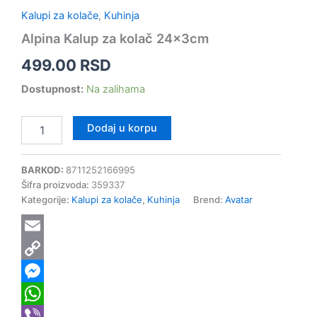
Kalupi za kolače
,
Kuhinja
Alpina Kalup za kolač 24x3cm
499.00
RSD
Dostupnost:
Na zalihama
Dodaj u korpu
BARKOD:
8711252166995
Šifra proizvoda:
359337
Kategorije:
Kalupi za kolače
,
Kuhinja
Brend:
Avatar
Email
Copy
Link
Messenger
WhatsApp