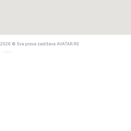
2026 © Sva prava zadržava AVATAR.RS
0
0
Vaša korpa
Vaša korpa je prazna
Nastavite kupovinu