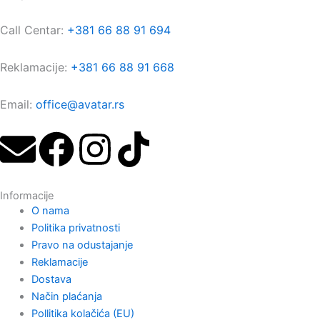
Call Centar:
+381 66 88 91 694
Reklamacije:
+381 66 88 91 668
Email:
office@avatar.rs
E
F
I
T
n
a
n
i
Informacije
v
c
s
k
O nama
Politika privatnosti
e
e
t
t
Pravo na odustajanje
Reklamacije
l
b
a
o
Dostava
Način plaćanja
Pollitika kolačića (EU)