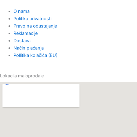
o
o
g
k
O nama
p
o
r
Politika privatnosti
Pravo na odustajanje
e
k
a
Reklamacije
Dostava
m
Način plaćanja
Pollitika kolačića (EU)
Lokacija maloprodaje