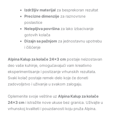
Izdržljiv materijal
za besprekoran rezultat
Precizne dimenzije
za raznovrsne
poslastice
Nelepljiva površina
za lako izbacivanje
gotovih kolača
Dizajn sa pažnjom
za jednostavnu upotrebu
i čišćenje
Alpina Kalup za kolače 24×3 cm
postaje neizostavan
deo vaše kuhinje, omogućavajući vam kreativno
eksperimentisanje i postizanje vrhunskih rezultata.
Svaki kolač postaje remek-delo koje će doneti
zadovoljstvo i uživanje u svakom zalogaju.
Oplemenite svoje veštine uz
Alpina Kalup za kolače
24×3 cm
i istražite nove ukuse bez granica. Uživajte u
vrhunskoj kvaliteti i pouzdanosti koju pruža Alpina.