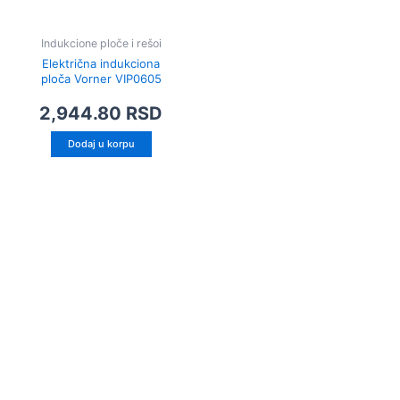
Indukcione ploče i rešoi
Električna indukciona
ploča Vorner VIP0605
2,944.80
RSD
Dodaj u korpu