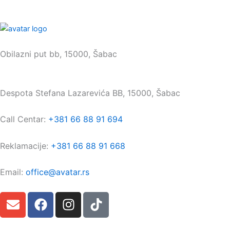
Sedište:
Obilazni put bb, 15000, Šabac
Maloprodaja:
Despota Stefana Lazarevića BB, 15000, Šabac
Call Centar:
+381 66 88 91 694
Reklamacije:
+381 66 88 91 668
Email:
office@avatar.rs
E
F
I
T
n
a
n
i
v
c
s
k