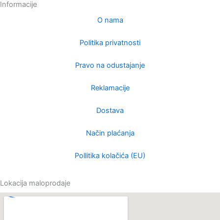
e
e
t
t
Informacije
l
b
a
o
O nama
o
o
g
k
p
o
r
Politika privatnosti
e
k
a
m
Pravo na odustajanje
Reklamacije
Dostava
Način plaćanja
Pollitika kolačića (EU)
Lokacija maloprodaje