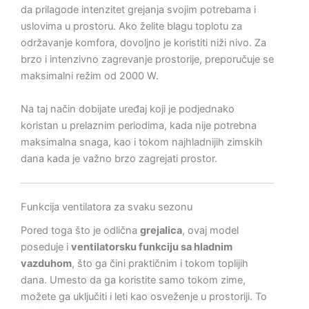
da prilagode intenzitet grejanja svojim potrebama i
uslovima u prostoru. Ako želite blagu toplotu za
održavanje komfora, dovoljno je koristiti niži nivo. Za
brzo i intenzivno zagrevanje prostorije, preporučuje se
maksimalni režim od 2000 W.
Na taj način dobijate uređaj koji je podjednako
koristan u prelaznim periodima, kada nije potrebna
maksimalna snaga, kao i tokom najhladnijih zimskih
dana kada je važno brzo zagrejati prostor.
Funkcija ventilatora za svaku sezonu
Pored toga što je odlična
grejalica
, ovaj model
poseduje i
ventilatorsku funkciju sa hladnim
vazduhom
, što ga čini praktičnim i tokom toplijih
dana. Umesto da ga koristite samo tokom zime,
možete ga uključiti i leti kao osveženje u prostoriji. To