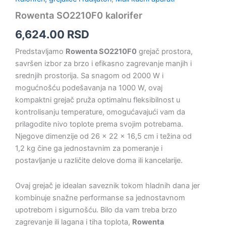
Rowenta SO2210F0 kalorifer
6,624.00
RSD
Predstavljamo
Rowenta SO2210F0
grejač prostora,
savršen izbor za brzo i efikasno zagrevanje manjih i
srednjih prostorija. Sa snagom od 2000 W i
mogućnošću podešavanja na 1000 W, ovaj
kompaktni grejač pruža optimalnu fleksibilnost u
kontrolisanju temperature, omogućavajući vam da
prilagodite nivo toplote prema svojim potrebama.
Njegove dimenzije od 26 x 22 x 16,5 cm i težina od
1,2 kg čine ga jednostavnim za pomeranje i
postavljanje u različite delove doma ili kancelarije.
Ovaj grejač je idealan saveznik tokom hladnih dana jer
kombinuje snažne performanse sa jednostavnom
upotrebom i sigurnošću. Bilo da vam treba brzo
zagrevanje ili lagana i tiha toplota,
Rowenta