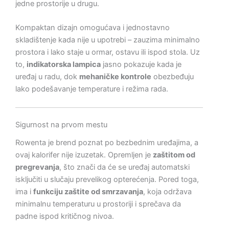
jedne prostorije u drugu.
Kompaktan dizajn omogućava i jednostavno
skladištenje kada nije u upotrebi – zauzima minimalno
prostora i lako staje u ormar, ostavu ili ispod stola. Uz
to,
indikatorska lampica
jasno pokazuje kada je
uređaj u radu, dok
mehaničke kontrole
obezbeđuju
lako podešavanje temperature i režima rada.
Sigurnost na prvom mestu
Rowenta je brend poznat po bezbednim uređajima, a
ovaj kalorifer nije izuzetak. Opremljen je
zaštitom od
pregrevanja
, što znači da će se uređaj automatski
isključiti u slučaju prevelikog opterećenja. Pored toga,
ima i
funkciju zaštite od smrzavanja
, koja održava
minimalnu temperaturu u prostoriji i sprečava da
padne ispod kritičnog nivoa.