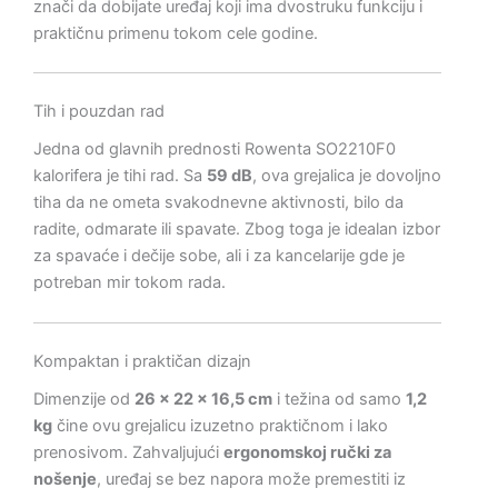
znači da dobijate uređaj koji ima dvostruku funkciju i
praktičnu primenu tokom cele godine.
Tih i pouzdan rad
Jedna od glavnih prednosti Rowenta SO2210F0
kalorifera je tihi rad. Sa
59 dB
, ova grejalica je dovoljno
tiha da ne ometa svakodnevne aktivnosti, bilo da
radite, odmarate ili spavate. Zbog toga je idealan izbor
za spavaće i dečije sobe, ali i za kancelarije gde je
potreban mir tokom rada.
Kompaktan i praktičan dizajn
Dimenzije od
26 x 22 x 16,5 cm
i težina od samo
1,2
kg
čine ovu grejalicu izuzetno praktičnom i lako
prenosivom. Zahvaljujući
ergonomskoj ručki za
nošenje
, uređaj se bez napora može premestiti iz