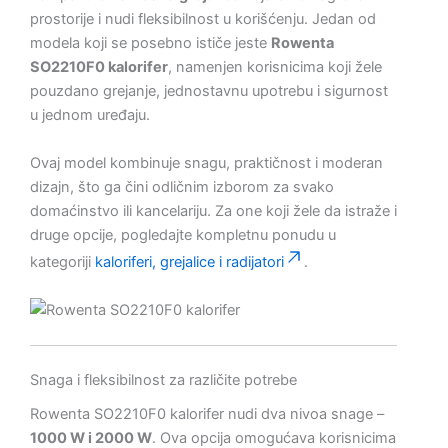
prostorije i nudi fleksibilnost u korišćenju. Jedan od
modela koji se posebno ističe jeste
Rowenta
SO2210F0 kalorifer
, namenjen korisnicima koji žele
pouzdano grejanje, jednostavnu upotrebu i sigurnost
u jednom uređaju.
Ovaj model kombinuje snagu, praktičnost i moderan
dizajn, što ga čini odličnim izborom za svako
domaćinstvo ili kancelariju. Za one koji žele da istraže i
druge opcije, pogledajte kompletnu ponudu u
kategoriji
kaloriferi, grejalice i radijatori
.
Snaga i fleksibilnost za različite potrebe
Rowenta SO2210F0 kalorifer nudi dva nivoa snage –
1000 W i 2000 W
. Ova opcija omogućava korisnicima