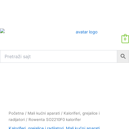
0
Rowenta
SO2210F0
kalorifer
količina
Početna
/
Mali kućni aparati
/
Kaloriferi, grejalice i
radijatori
/ Rowenta SO2210F0 kalorifer
Kaloriferi, grejalice i radijatori
,
Mali kućni aparati