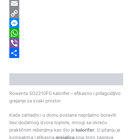
Email
Copy
Link
Messenger
WhatsApp
Viber
Share
Opis
Rowenta SO2210F0 kalorifer – efikasno i prilagodljivo
grejanje za svaki prostor
Kada zahladni i u domu postane neprijatno boraviti
bez dodatnog izvora toplote, mnogi se okreću
praktičnim rešenjima kao što je
kalorifer
. U pitanju je
kompaktna i efikasna
grejalica
koja brzo zagreva