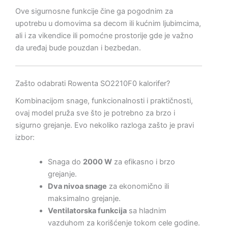
Ove sigurnosne funkcije čine ga pogodnim za
upotrebu u domovima sa decom ili kućnim ljubimcima,
ali i za vikendice ili pomoćne prostorije gde je važno
da uređaj bude pouzdan i bezbedan.
Zašto odabrati Rowenta SO2210F0 kalorifer?
Kombinacijom snage, funkcionalnosti i praktičnosti,
ovaj model pruža sve što je potrebno za brzo i
sigurno grejanje. Evo nekoliko razloga zašto je pravi
izbor:
Snaga do
2000 W
za efikasno i brzo
grejanje.
Dva nivoa snage
za ekonomično ili
maksimalno grejanje.
Ventilatorska funkcija
sa hladnim
vazduhom za korišćenje tokom cele godine.