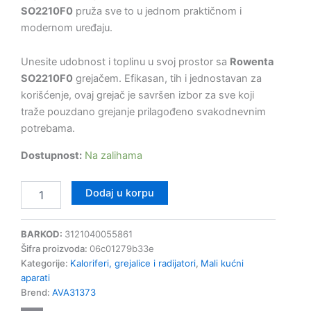
SO2210F0
pruža sve to u jednom praktičnom i
modernom uređaju.
Unesite udobnost i toplinu u svoj prostor sa
Rowenta
SO2210F0
grejačem. Efikasan, tih i jednostavan za
korišćenje, ovaj grejač je savršen izbor za sve koji
traže pouzdano grejanje prilagođeno svakodnevnim
potrebama.
Dostupnost:
Na zalihama
Dodaj u korpu
BARKOD:
3121040055861
Šifra proizvoda:
06c01279b33e
Kategorije:
Kaloriferi, grejalice i radijatori
,
Mali kućni
aparati
Brend:
AVA31373