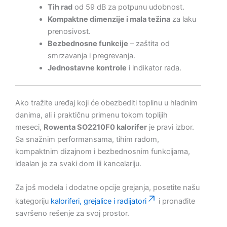
Tih rad
od 59 dB za potpunu udobnost.
Kompaktne dimenzije i mala težina
za laku
prenosivost.
Bezbednosne funkcije
– zaštita od
smrzavanja i pregrevanja.
Jednostavne kontrole
i indikator rada.
Ako tražite uređaj koji će obezbediti toplinu u hladnim
danima, ali i praktičnu primenu tokom toplijih
meseci,
Rowenta SO2210F0 kalorifer
je pravi izbor.
Sa snažnim performansama, tihim radom,
kompaktnim dizajnom i bezbednosnim funkcijama,
idealan je za svaki dom ili kancelariju.
Za još modela i dodatne opcije grejanja, posetite našu
kategoriju
kaloriferi, grejalice i radijatori
i pronađite
savršeno rešenje za svoj prostor.