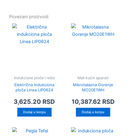
Povezani proizvodi
Indukcione ploče i rešoi
Mali kućni aparati
Električna indukciona
Mikrotalasna Gorenje
ploča Linea LIP0624
MO20E1WH
3,625.20
RSD
10,387.62
RSD
Dodaj u korpu
Dodaj u korpu