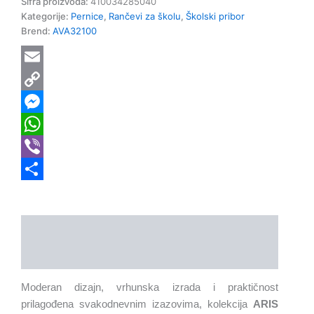
Šifra proizvoda:
410034285040
Kategorije:
Pernice
,
Rančevi za školu
,
Školski pribor
Brend:
AVA32100
Email
Copy
Link
Messenger
WhatsApp
Viber
Share
Opis
Dodatne informacije
Moderan dizajn, vrhunska izrada i praktičnost
prilagođena svakodnevnim izazovima, kolekcija
ARIS