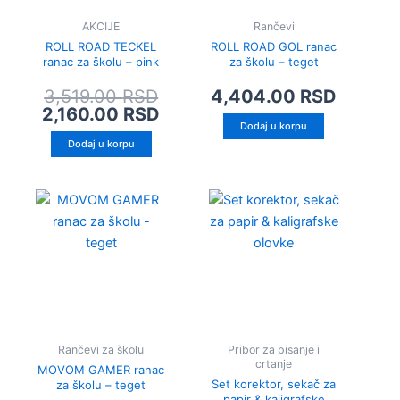
AKCIJE
Rančevi
ROLL ROAD TECKEL
ROLL ROAD GOL ranac
ranac za školu – pink
za školu – teget
3,519.00
RSD
4,404.00
RSD
2,160.00
RSD
Dodaj u korpu
Dodaj u korpu
Rančevi za školu
Pribor za pisanje i
crtanje
MOVOM GAMER ranac
Set korektor, sekač za
za školu – teget
papir & kaligrafske