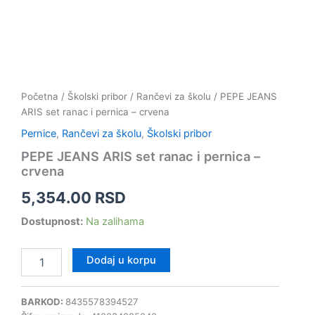
Početna
/
Školski pribor
/
Rančevi za školu
/ PEPE JEANS
ARIS set ranac i pernica – crvena
Pernice
,
Rančevi za školu
,
Školski pribor
PEPE JEANS ARIS set ranac i pernica –
crvena
5,354.00
RSD
Dostupnost:
Na zalihama
Dodaj u korpu
BARKOD:
8435578394527