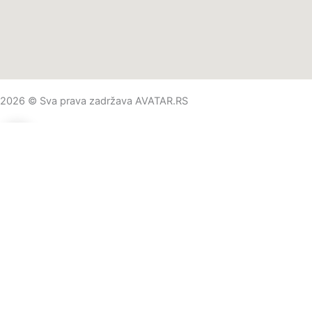
2026 © Sva prava zadržava AVATAR.RS
0
0
Vaša korpa
Vaša korpa je prazna
Nastavite kupovinu