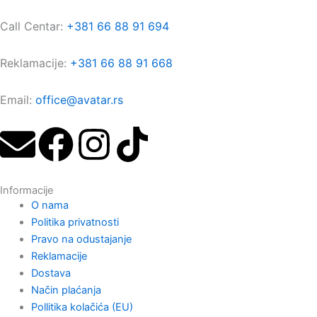
Call Centar:
+381 66 88 91 694
Reklamacije:
+381 66 88 91 668
Email:
office@avatar.rs
E
F
I
T
n
a
n
i
Informacije
v
c
s
k
O nama
Politika privatnosti
e
e
t
t
Pravo na odustajanje
Reklamacije
l
b
a
o
Dostava
Način plaćanja
Pollitika kolačića (EU)