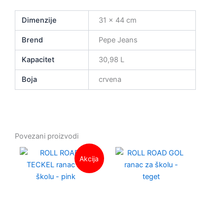
Dimenzije
31 × 44 cm
Brend
Pepe Jeans
Kapacitet
30,98 L
Boja
crvena
Povezani proizvodi
Originalna
Trenutna
Akcija
cena
cena
je
je:
bila:
2,160.00 RSD.
3,519.00 RSD.