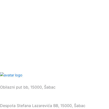
Sedište:
Obilazni put bb, 15000, Šabac
Maloprodaja:
Despota Stefana Lazarevića BB, 15000, Šabac