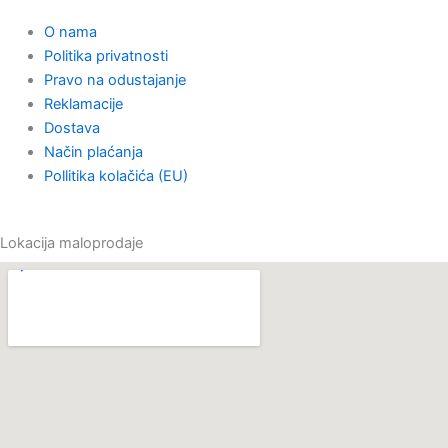
o
o
g
k
O nama
p
o
r
Politika privatnosti
Pravo na odustajanje
e
k
a
Reklamacije
Dostava
m
Način plaćanja
Pollitika kolačića (EU)
Lokacija maloprodaje