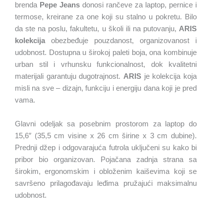
brenda
Pepe Jeans
donosi rančeve za laptop, pernice i
termose, kreirane za one koji su stalno u pokretu.
Bilo
da ste na poslu, fakultetu, u školi ili na putovanju,
ARIS
kolekcija
obezbeđuje pouzdanost, organizovanost i
udobnost. Dostupna u širokoj paleti boja, ona kombinuje
urban stil i vrhunsku funkcionalnost, dok kvalitetni
materijali garantuju dugotrajnost.
ARIS
je kolekcija koja
misli na sve – dizajn, funkciju i energiju dana koji je pred
vama.
Glavni odeljak sa posebnim prostorom za laptop do
15,6″ (35,5 cm visine x 26 cm širine x 3 cm dubine).
Prednji džep i odgovarajuća futrola uključeni su kako bi
pribor bio organizovan. Pojačana zadnja strana sa
širokim, ergonomskim i obloženim kaiševima koji se
savršeno prilagođavaju leđima pružajući maksimalnu
udobnost.