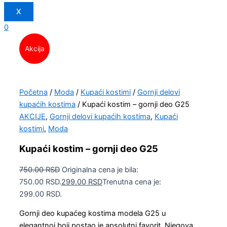
X
0
Akcija
Početna
/
Moda
/
Kupaći kostimi
/
Gornji delovi
kupaćih kostima
/ Kupaći kostim – gornji deo G25
AKCIJE
,
Gornji delovi kupaćih kostima
,
Kupaći
kostimi
,
Moda
Kupaći kostim – gornji deo G25
750.00
RSD
Originalna cena je bila:
750.00 RSD.
299.00
RSD
Trenutna cena je:
299.00 RSD.
Gornji deo kupaćeg kostima modela G25 u
elegantnoj boji postao je apsolutni favorit. Njegova