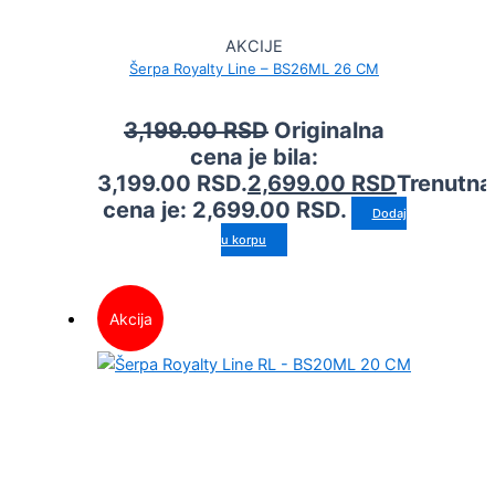
AKCIJE
Šerpa Royalty Line – BS26ML 26 CM
3,199.00
RSD
Originalna
cena je bila:
3,199.00 RSD.
2,699.00
RSD
Trenutna
cena je: 2,699.00 RSD.
Dodaj
u korpu
Akcija