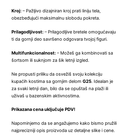
Kroj:
– Pažljivo dizajniran kroj prati liniju tela,
obezbeđujući maksimalnu slobodu pokreta.
Prilagodljivost:
– Prilagodljive bretele omogućavaju
ti da gornji deo savršeno odgovara tvojoj figuri.
Multifunkcionalnost:
– Možeš ga kombinovati sa
šortsom ili suknjom za šik letnji izgled.
Ne propusti priliku da osvežiš svoju kolekciju
kupaćih kostima sa gornjim delom
G25
. Idealan je
za svaki letnji dan, bilo da se opuštaš na plaži ili
uživaš u bazenskim aktivnostima.
Prikazana cena uključuje PDV!
Napominjemo da se angažujemo kako bismo pružili
najprecizniji opis proizvoda uz detaljne slike i cene.