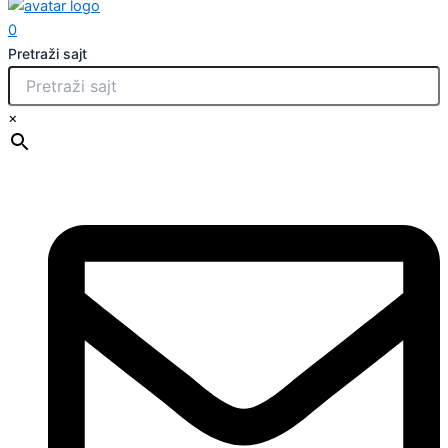
0
Pretraži sajt
×