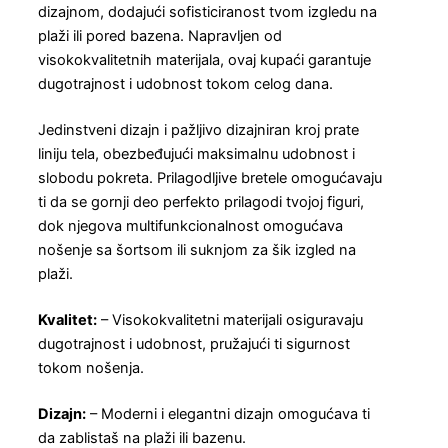
dizajnom, dodajući sofisticiranost tvom izgledu na
plaži ili pored bazena. Napravljen od
visokokvalitetnih materijala, ovaj kupaći garantuje
dugotrajnost i udobnost tokom celog dana.
Jedinstveni dizajn i pažljivo dizajniran kroj prate
liniju tela, obezbeđujući maksimalnu udobnost i
slobodu pokreta. Prilagodljive bretele omogućavaju
ti da se gornji deo perfekto prilagodi tvojoj figuri,
dok njegova multifunkcionalnost omogućava
nošenje sa šortsom ili suknjom za šik izgled na
plaži.
Kvalitet:
– Visokokvalitetni materijali osiguravaju
dugotrajnost i udobnost, pružajući ti sigurnost
tokom nošenja.
Dizajn:
– Moderni i elegantni dizajn omogućava ti
da zablistaš na plaži ili bazenu.