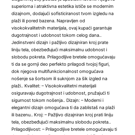
superiorna i atraktivna estetika ističe se modernim
dizajnom, dodajući sofisticiranost tvom izgledu na
plaži ili pored bazena. Napravljen od
visokokvalitetnih materijala, ovaj kupaći garantuje
dugotrajnost i udobnost tokom celog dana..
Jedinstveni dizajn i pažljivo dizajniran kroj prate
liniju tela, obezbeđujući maksimalnu udobnost i
slobodu pokreta. Prilagodljive bretele omogućavaju
ti da se gornji deo perfekto prilagodi tvojoj figuri,
dok njegova multifunkcionalnost omogućava
nošenje sa šortsom ili suknjom za šik izgled na
plaži.. Kvalitet: – Visokokvalitetni materijali
osiguravaju dugotrajnost i udobnost, pružajući ti
sigurnost tokom nošenja.. Dizajn: – Moderni i
elegantni dizajn omogućava ti da zablistaš na plaži
ili bazenu.. Kroj: – Pažljivo dizajniran kroj prati liniju
tela, obezbeđujući maksimalnu slobodu pokreta..
Prilagodljivost: – Prilagodljive bretele omogućavaju ti