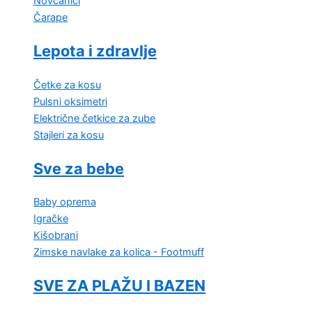
Novčanici
Čarape
Lepota i zdravlje
Četke za kosu
Pulsni oksimetri
Električne četkice za zube
Stajleri za kosu
Sve za bebe
Baby oprema
Igračke
Kišobrani
Zimske navlake za kolica - Footmuff
SVE ZA PLAŽU I BAZEN