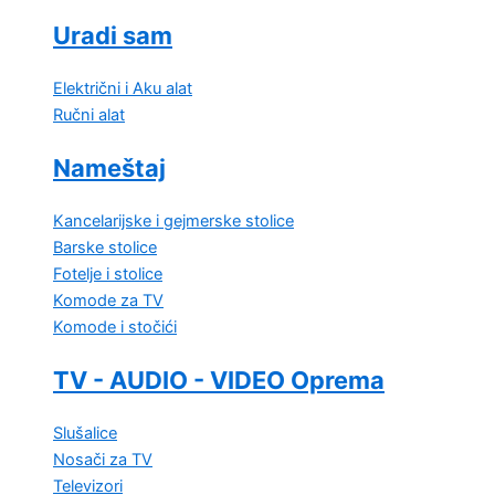
Uradi sam
Električni i Aku alat
Ručni alat
Nameštaj
Kancelarijske i gejmerske stolice
Barske stolice
Fotelje i stolice
Komode za TV
Komode i stočići
TV - AUDIO - VIDEO Oprema
Slušalice
Nosači za TV
Televizori