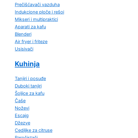
Prečišćavači vazduha
Indukcione ploče i rešoi
Mikseri i multipraktici
Aparati za kafu
Blenderi
Air fryer i friteze
Usisivači
Kuhinja
Tanjiri i posuđe
Duboki tanjiri
Šoljice za kafu
Čaše
Noževi
Escajg
Džezve
Cediljke za citruse
Paročistači