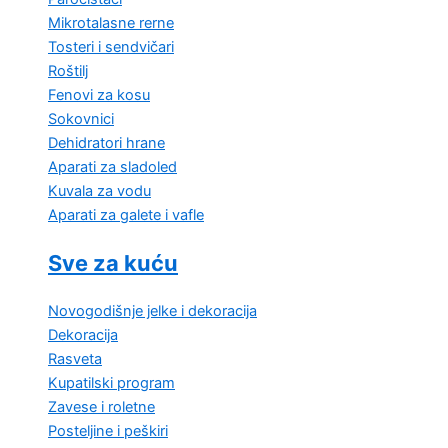
Mikrotalasne rerne
Tosteri i sendvičari
Roštilj
Fenovi za kosu
Sokovnici
Dehidratori hrane
Aparati za sladoled
Kuvala za vodu
Aparati za galete i vafle
Sve za kuću
Novogodišnje jelke i dekoracija
Dekoracija
Rasveta
Kupatilski program
Zavese i roletne
Posteljine i peškiri