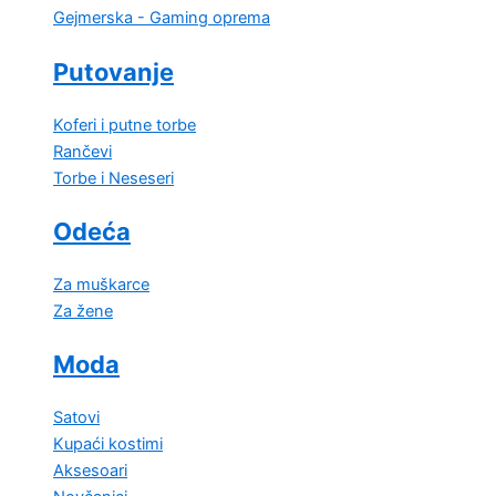
Gejmerska - Gaming oprema
Putovanje
Koferi i putne torbe
Rančevi
Torbe i Neseseri
Odeća
Za muškarce
Za žene
Moda
Satovi
Kupaći kostimi
Aksesoari