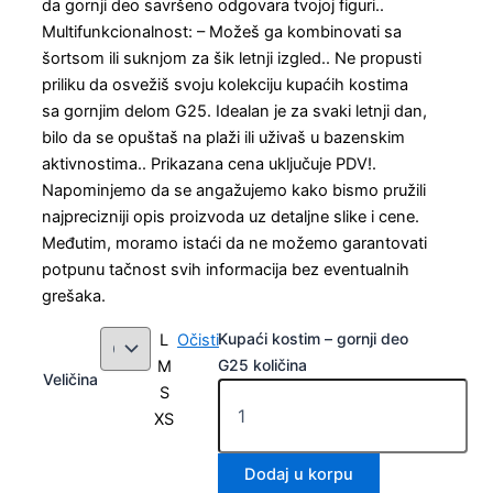
da gornji deo savršeno odgovara tvojoj figuri..
Multifunkcionalnost: – Možeš ga kombinovati sa
šortsom ili suknjom za šik letnji izgled.. Ne propusti
priliku da osvežiš svoju kolekciju kupaćih kostima
sa gornjim delom G25. Idealan je za svaki letnji dan,
bilo da se opuštaš na plaži ili uživaš u bazenskim
aktivnostima.. Prikazana cena uključuje PDV!.
Napominjemo da se angažujemo kako bismo pružili
najprecizniji opis proizvoda uz detaljne slike i cene.
Međutim, moramo istaći da ne možemo garantovati
potpunu tačnost svih informacija bez eventualnih
grešaka.
Kupaći kostim – gornji deo
L
Očisti
G25 količina
M
Veličina
S
XS
Dodaj u korpu