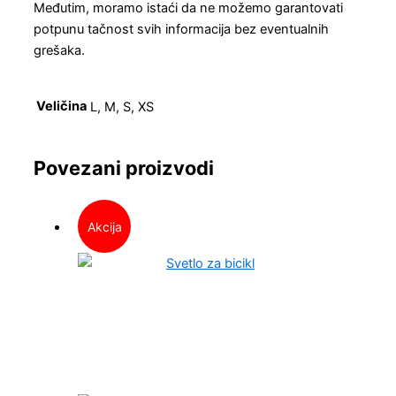
Međutim, moramo istaći da ne možemo garantovati
potpunu tačnost svih informacija bez eventualnih
grešaka.
Veličina
L, M, S, XS
Povezani proizvodi
Akcija