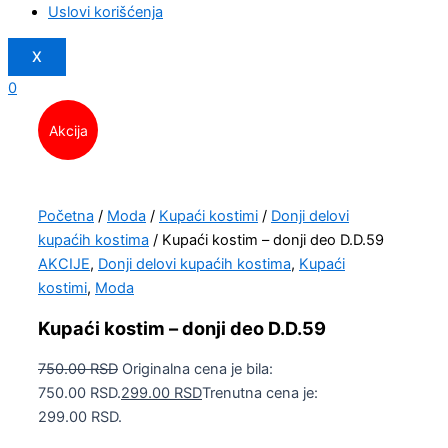
Uslovi korišćenja
X
0
Akcija
Početna
/
Moda
/
Kupaći kostimi
/
Donji delovi
kupaćih kostima
/ Kupaći kostim – donji deo D.D.59
AKCIJE
,
Donji delovi kupaćih kostima
,
Kupaći
kostimi
,
Moda
Kupaći kostim – donji deo D.D.59
750.00
RSD
Originalna cena je bila:
750.00 RSD.
299.00
RSD
Trenutna cena je:
299.00 RSD.