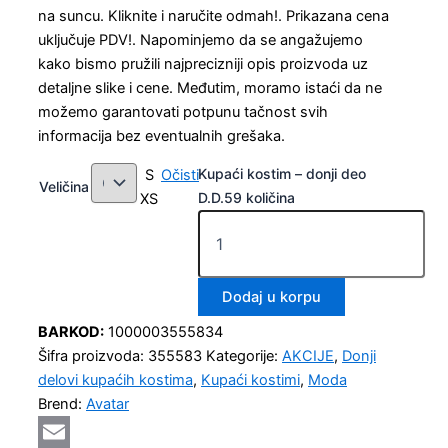
na suncu. Kliknite i naručite odmah!. Prikazana cena
uključuje PDV!. Napominjemo da se angažujemo
kako bismo pružili najprecizniji opis proizvoda uz
detaljne slike i cene. Međutim, moramo istaći da ne
možemo garantovati potpunu tačnost svih
informacija bez eventualnih grešaka.
Kupaći kostim – donji deo
S
Očisti
Veličina
D.D.59 količina
XS
Dodaj u korpu
BARKOD:
1000003555834
Šifra proizvoda:
355583
Kategorije:
AKCIJE
,
Donji
delovi kupaćih kostima
,
Kupaći kostimi
,
Moda
Brend:
Avatar