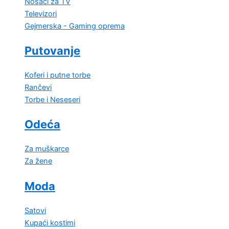
Nosači za TV
Televizori
Gejmerska - Gaming oprema
Putovanje
Koferi i putne torbe
Rančevi
Torbe i Neseseri
Odeća
Za muškarce
Za žene
Moda
Satovi
Kupaći kostimi