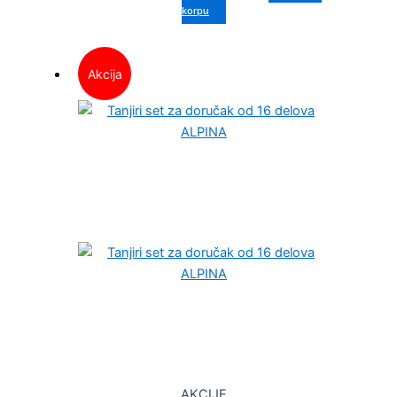
korpu
Akcija
AKCIJE