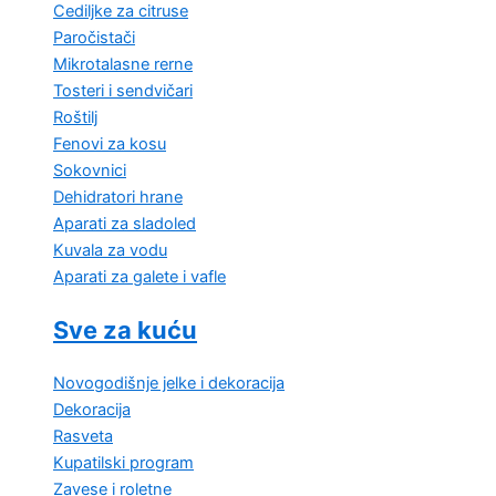
Cediljke za citruse
Paročistači
Mikrotalasne rerne
Tosteri i sendvičari
Roštilj
Fenovi za kosu
Sokovnici
Dehidratori hrane
Aparati za sladoled
Kuvala za vodu
Aparati za galete i vafle
Sve za kuću
Novogodišnje jelke i dekoracija
Dekoracija
Rasveta
Kupatilski program
Zavese i roletne