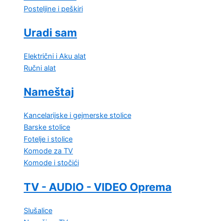
Posteljine i peškiri
Uradi sam
Električni i Aku alat
Ručni alat
Nameštaj
Kancelarijske i gejmerske stolice
Barske stolice
Fotelje i stolice
Komode za TV
Komode i stočići
TV - AUDIO - VIDEO Oprema
Slušalice