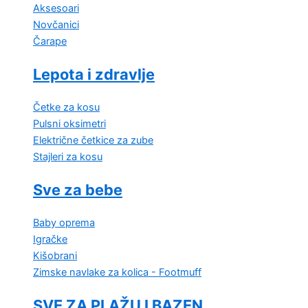
Aksesoari
Novčanici
Čarape
Lepota i zdravlje
Četke za kosu
Pulsni oksimetri
Električne četkice za zube
Stajleri za kosu
Sve za bebe
Baby oprema
Igračke
Kišobrani
Zimske navlake za kolica - Footmuff
SVE ZA PLAŽU I BAZEN