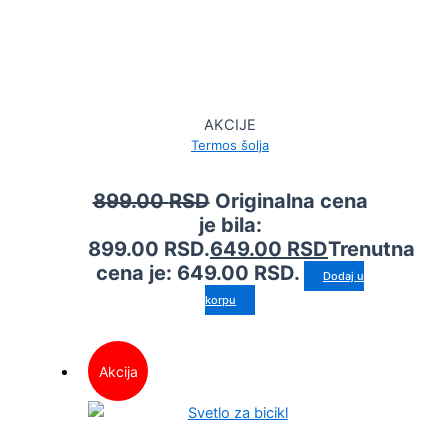
AKCIJE
Termos šolja
899.00
RSD
Originalna cena
je bila:
899.00 RSD.
649.00
RSD
Trenutna
cena je: 649.00 RSD.
Dodaj u
korpu
Akcija