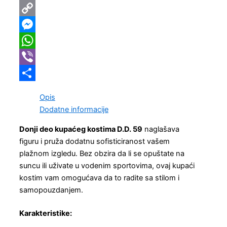
Email
Copy
Link
Messenger
WhatsApp
Viber
Share
Opis
Dodatne informacije
Donji deo kupaćeg kostima D.D. 59
naglašava
figuru i pruža dodatnu sofisticiranost vašem
plažnom izgledu. Bez obzira da li se opuštate na
suncu ili uživate u vodenim sportovima, ovaj kupaći
kostim vam omogućava da to radite sa stilom i
samopouzdanjem.
Karakteristike: