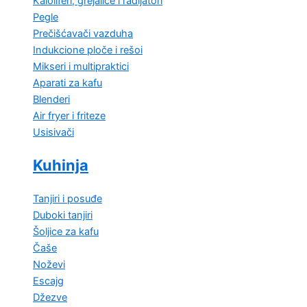
Kaloliferi, grejalice i radijatori
Pegle
Prečišćavači vazduha
Indukcione ploče i rešoi
Mikseri i multipraktici
Aparati za kafu
Blenderi
Air fryer i friteze
Usisivači
Kuhinja
Tanjiri i posuđe
Duboki tanjiri
Šoljice za kafu
Čaše
Noževi
Escajg
Džezve