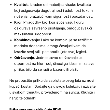
Kvalitet
: Izrađen od materijala visoke kvalitete
koji osiguravaju dugotrajnost i udobnost tokom
nošenja, pružajući vam sigurnost i pouzdanost.
Kroj
: Prilagodljiv kroj koji ističe vašu figuru i
osigurava savršeno pristajanje, omogućavajući
maksimalnu udobnost.
Kombinovanje
: Lako se kombinuje sa različitim
modnim dodacima, omogućavajući vam da
izrazite svoj stil i personalizujete svoj izgled.
Održavanje
: Jednostavno održavanje uz
otpornost na hlor i sol, čineći ga idealnim za sve
prilike, bilo da se radi o bazenu ili plaži.
Ne propustite priliku da zablistate ovog leta uz novi
kupaći kostim. Dodajte ga u svoju kolekciju i uživajte
u svakom trenutku provedenom na suncu. Kliknite i
naručite odmah!
Prikazana cena uključuje PDV!