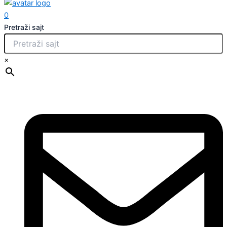
0
Pretraži sajt
×