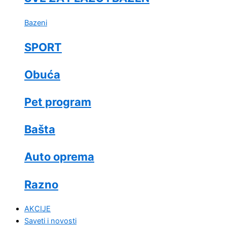
Bazeni
SPORT
Obuća
Pet program
Bašta
Auto oprema
Razno
AKCIJE
Saveti i novosti