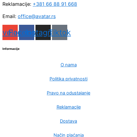
Reklamacije:
+381 66 88 91 668
Email:
office@avatar.rs
nvelope
Facebook
Instagram
Tiktok
Informacije
O nama
Politika privatnosti
Pravo na odustajanje
Reklamacije
Dostava
Način plaćanja