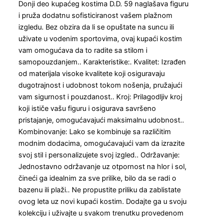
Donji deo kupaćeg kostima D.D. 59 naglašava figuru
i pruža dodatnu sofisticiranost vašem plažnom
izgledu. Bez obzira da li se opuštate na suncu ili
uživate u vodenim sportovima, ovaj kupaći kostim
vam omogućava da to radite sa stilom i
samopouzdanjem.. Karakteristike:. Kvalitet: Izrađen
od materijala visoke kvalitete koji osiguravaju
dugotrajnost i udobnost tokom nošenja, pružajući
vam sigurnost i pouzdanost.. Kroj: Prilagodljiv kroj
koji ističe vašu figuru i osigurava savršeno
pristajanje, omogućavajući maksimalnu udobnost..
Kombinovanje: Lako se kombinuje sa različitim
modnim dodacima, omogućavajući vam da izrazite
svoj stil i personalizujete svoj izgled.. Održavanje:
Jednostavno održavanje uz otpornost na hlor i sol,
čineći ga idealnim za sve prilike, bilo da se radi o
bazenu ili plaži.. Ne propustite priliku da zablistate
ovog leta uz novi kupaći kostim. Dodajte ga u svoju
kolekciju i uživajte u svakom trenutku provedenom