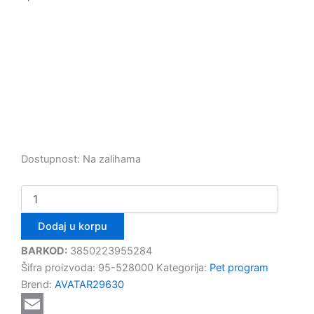
Dostupnost:
Na zalihama
Dodaj u korpu
BARKOD:
3850223955284
Šifra proizvoda:
95-528000
Kategorija:
Pet program
Brend:
AVATAR29630