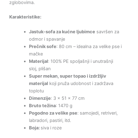
zglobovima.
Karakteristike:
Jastuk-sofa za kućne ljubimce
savršen za
odmor i spavanje
Prečnik sofe
: 80 cm – idealna za velike pse i
mačke
Materijal
: 100% PE spoljašnji i unutrašnji
sloj, plišan
Super mekan, super topao i izdržljiv
materijal
koji pruža udobnost i zadržava
toplotu
Dimenzije
: 3 x 51 x 77 cm
Bruto težina
: 1470 g
Pogodno za velike pse
: samojedi, retriveri,
labradori, pastiri, itd.
Boja:
siva i roze