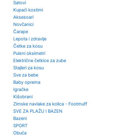
Satovi
Kupaći kostimi
Aksesoari
Novčanici
Čarape
Lepota i zdravlje
Četke za kosu
Pulsni oksimetri
Električne četkice za zube
Stajleri za kosu
Sve za bebe
Baby oprema
Igračke
Kišobrani
Zimske navlake za kolica - Footmuff
SVE ZA PLAŽU I BAZEN
Bazeni
SPORT
Obuća