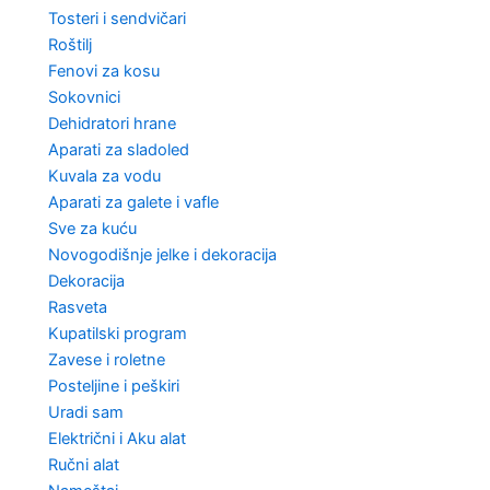
Tosteri i sendvičari
Roštilj
Fenovi za kosu
Sokovnici
Dehidratori hrane
Aparati za sladoled
Kuvala za vodu
Aparati za galete i vafle
Sve za kuću
Novogodišnje jelke i dekoracija
Dekoracija
Rasveta
Kupatilski program
Zavese i roletne
Posteljine i peškiri
Uradi sam
Električni i Aku alat
Ručni alat