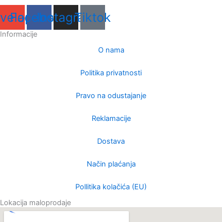
velope
Facebook
Instagram
Tiktok
Informacije
O nama
Politika privatnosti
Pravo na odustajanje
Reklamacije
Dostava
Način plaćanja
Pollitika kolačića (EU)
Lokacija maloprodaje