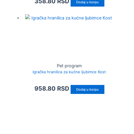
358.80
RSD
Dodaj u korpu
Pet program
Igračka hranilica za kućne ljubimce Kost
958.80
RSD
Dodaj u korpu