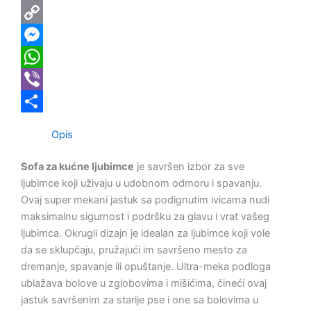
Email
Copy
Link
Messenger
WhatsApp
Viber
Share
Opis
Sofa za kućne ljubimce
je savršen izbor za sve
ljubimce koji uživaju u udobnom odmoru i spavanju.
Ovaj super mekani jastuk sa podignutim ivicama nudi
maksimalnu sigurnost i podršku za glavu i vrat vašeg
ljubimca. Okrugli dizajn je idealan za ljubimce koji vole
da se sklupčaju, pružajući im savršeno mesto za
dremanje, spavanje ili opuštanje. Ultra-meka podloga
ublažava bolove u zglobovima i mišićima, čineći ovaj
jastuk savršenim za starije pse i one sa bolovima u