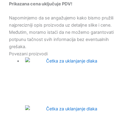
Prikazana cena uključuje PDV!
Napominjemo da se angažujemo kako bismo pružili
najprecizniji opis proizvoda uz detaljne slike i cene.
Međutim, moramo istaći da ne možemo garantovati
potpunu tačnost svih informacija bez eventualnih
grešaka.
Povezani proizvodi