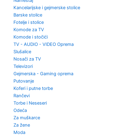
Nameštaj
Kancelarijske i gejmerske stolice
Barske stolice
Fotelje i stolice
Komode za TV
Komode i stočići
TV - AUDIO - VIDEO Oprema
Slušalice
Nosači za TV
Televizori
Gejmerska - Gaming oprema
Putovanje
Koferi i putne torbe
Rančevi
Torbe i Neseseri
Odeća
Za muškarce
Za žene
Moda