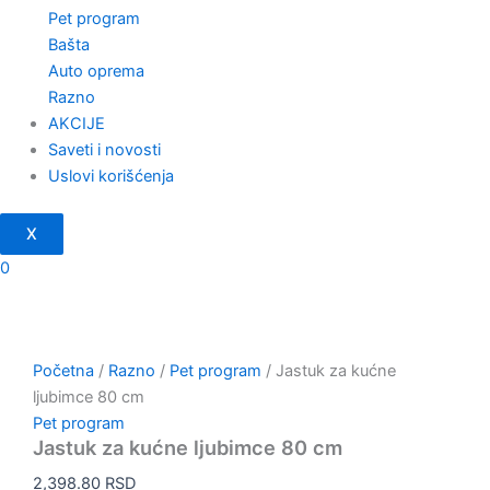
Pet program
Bašta
Auto oprema
Razno
AKCIJE
Saveti i novosti
Uslovi korišćenja
X
0
Početna
/
Razno
/
Pet program
/ Jastuk za kućne
ljubimce 80 cm
Pet program
Jastuk za kućne ljubimce 80 cm
2,398.80
RSD