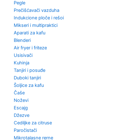
Pegle
Prečišćavači vazduha
Indukcione ploče i rešoi
Mikseri i multipraktici
Aparati za kafu
Blenderi
Air fryer i friteze
Usisivači
Kuhinja
Tanjiri i posuđe
Duboki tanjiri
Šoljice za kafu
Čaše
Noževi
Escajg
Džezve
Cediljke za citruse
Paročistači
Mikrotalasne rerne