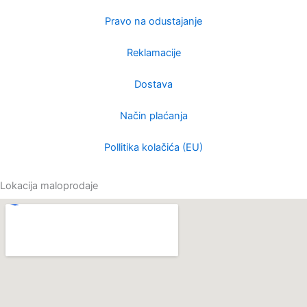
e
k
a
m
Pravo na odustajanje
Reklamacije
Dostava
Način plaćanja
Pollitika kolačića (EU)
Lokacija maloprodaje