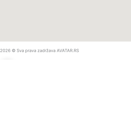
2026 © Sva prava zadržava AVATAR.RS
0
0
Vaša korpa
Vaša korpa je prazna