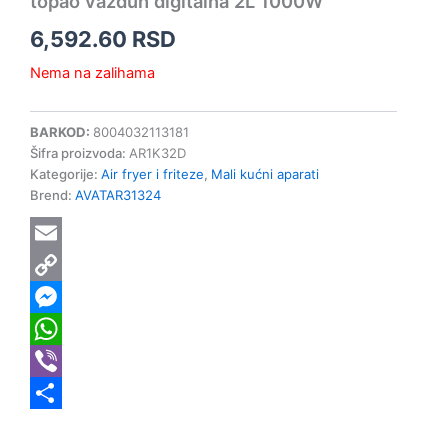
topao vazduh digitalna 2L 1000W
6,592.60
RSD
Nema na zalihama
BARKOD:
8004032113181
Šifra proizvoda:
AR1K32D
Kategorije:
Air fryer i friteze
,
Mali kućni aparati
Brend:
AVATAR31324
Email
Copy
Link
Messenger
WhatsApp
Viber
Share