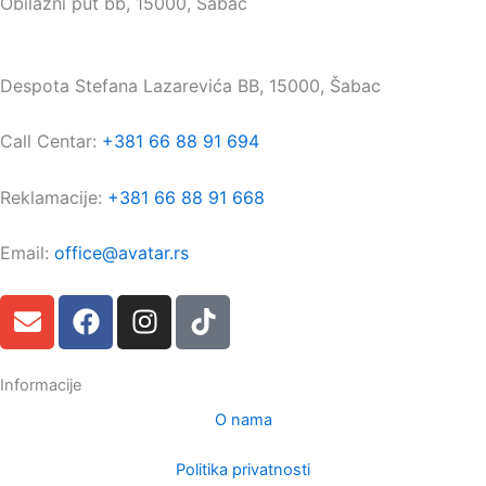
Obilazni put bb, 15000, Šabac
Maloprodaja:
Despota Stefana Lazarevića BB, 15000, Šabac
Call Centar:
+381 66 88 91 694
Reklamacije:
+381 66 88 91 668
Email:
office@avatar.rs
E
F
I
T
n
a
n
i
v
c
s
k
e
e
t
t
Informacije
l
b
a
o
O nama
o
o
g
k
p
o
r
Politika privatnosti