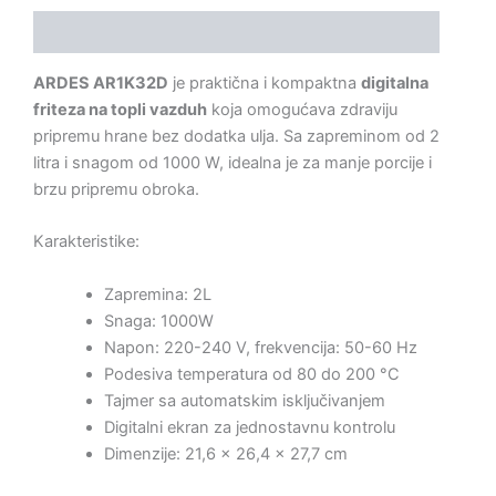
Opis
ARDES AR1K32D
je praktična i kompaktna
digitalna
friteza na topli vazduh
koja omogućava zdraviju
pripremu hrane bez dodatka ulja. Sa zapreminom od 2
litra i snagom od 1000 W, idealna je za manje porcije i
brzu pripremu obroka.
Karakteristike:
Zapremina: 2L
Snaga: 1000W
Napon: 220-240 V, frekvencija: 50-60 Hz
Podesiva temperatura od 80 do 200 °C
Tajmer sa automatskim isključivanjem
Digitalni ekran za jednostavnu kontrolu
Dimenzije: 21,6 x 26,4 x 27,7 cm