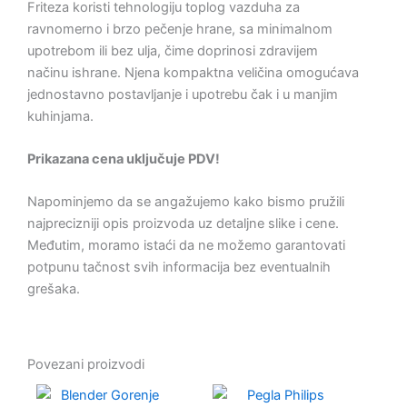
Friteza koristi tehnologiju toplog vazduha za
ravnomerno i brzo pečenje hrane, sa minimalnom
upotrebom ili bez ulja, čime doprinosi zdravijem
načinu ishrane. Njena kompaktna veličina omogućava
jednostavno postavljanje i upotrebu čak i u manjim
kuhinjama.
Prikazana cena uključuje PDV!
Napominjemo da se angažujemo kako bismo pružili
najprecizniji opis proizvoda uz detaljne slike i cene.
Međutim, moramo istaći da ne možemo garantovati
potpunu tačnost svih informacija bez eventualnih
grešaka.
Povezani proizvodi