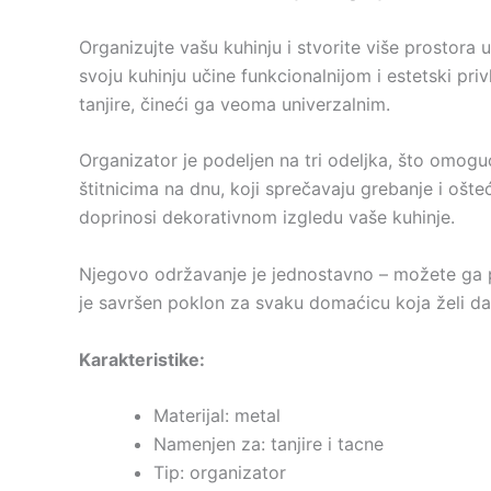
Organizujte vašu kuhinju i stvorite više prostora 
svoju kuhinju učine funkcionalnijom i estetski privl
tanjire, čineći ga veoma univerzalnim.
Organizator je podeljen na tri odeljka, što omogu
štitnicima na dnu, koji sprečavaju grebanje i ošt
doprinosi dekorativnom izgledu vaše kuhinje.
Njegovo održavanje je jednostavno – možete ga pr
je savršen poklon za svaku domaćicu koja želi da 
Karakteristike:
Materijal: metal
Namenjen za: tanjire i tacne
Tip: organizator