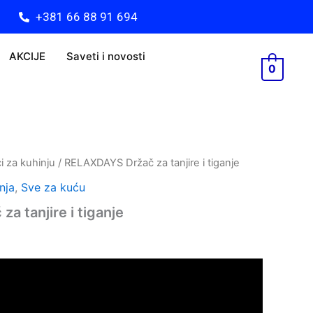
i
+381 66 88 91 694
tiganje
količina
AKCIJE
Saveti i novosti
0
i za kuhinju
/ RELAXDAYS Držač za tanjire i tiganje
nja
,
Sve za kuću
a tanjire i tiganje