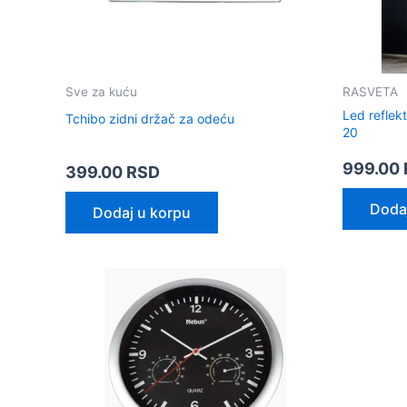
Sve za kuću
RASVETA
Led refle
Tchibo zidni držač za odeću
20
999.00
399.00
RSD
Doda
Dodaj u korpu