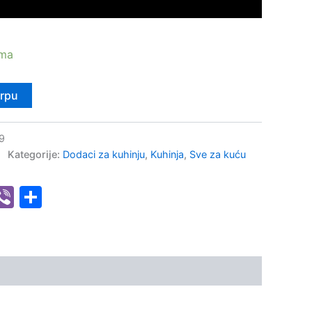
ama
orpu
9
Kategorije:
Dodaci za kuhinju
,
Kuhinja
,
Sve za kuću
senger
hatsApp
Viber
Share