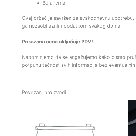
Boja: crna
Ovaj držač je savršen za svakodnevnu upotrebu, č
ga nezaobilaznim dodatkom svakog doma.
Prikazana cena uključuje PDV!
Napominjemo da se angažujemo kako bismo pružili
potpunu tačnost svih informacija bez eventualnih
Povezani proizvodi