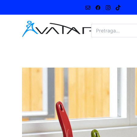
Pređi
na
sadržaj