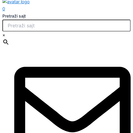
0
Pretraži sajt
×