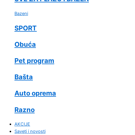
Bazeni
SPORT
Obuća
Pet program
Bašta
Auto oprema
Razno
AKCIJE
Saveti i novosti