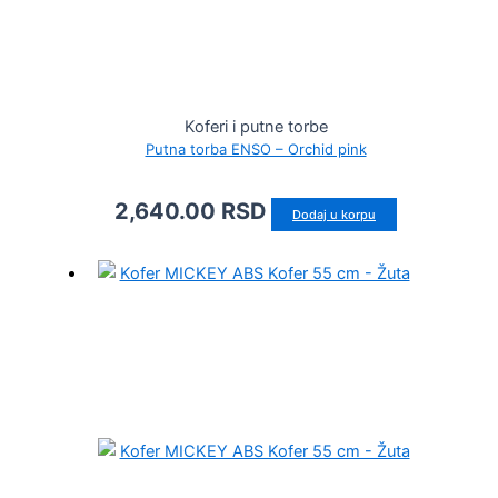
Koferi i putne torbe
Putna torba ENSO – Orchid pink
2,640.00
RSD
Dodaj u korpu