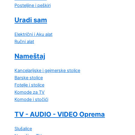
Posteljine i peškiri
Uradi sam
Električni i Aku alat
Ručni alat
Nameštaj
Kancelarijske i gejmerske stolice
Barske stolice
Fotelje i stolice
Komode za TV
Komode i stočići
TV - AUDIO - VIDEO Oprema
Slušalice