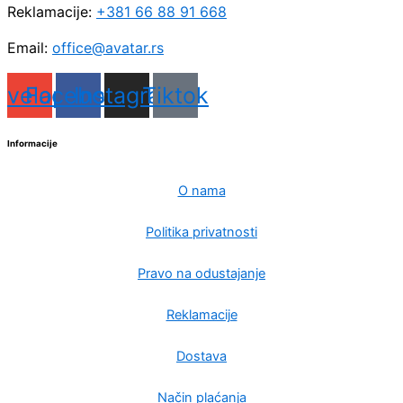
Reklamacije:
+381 66 88 91 668
Email:
office@avatar.rs
nvelope
Facebook
Instagram
Tiktok
Informacije
O nama
Politika privatnosti
Pravo na odustajanje
Reklamacije
Dostava
Način plaćanja