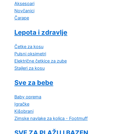
Aksesoari
Novčanici
Čarape
Lepota i zdravlje
Četke za kosu
Pulsni oksimetri
Električne četkice za zube
Stajleri za kosu
Sve za bebe
Baby oprema
Igračke
Kišobrani
Zimske navlake za kolica - Footmuff
SVE ZA PLAŽU I BAZEN