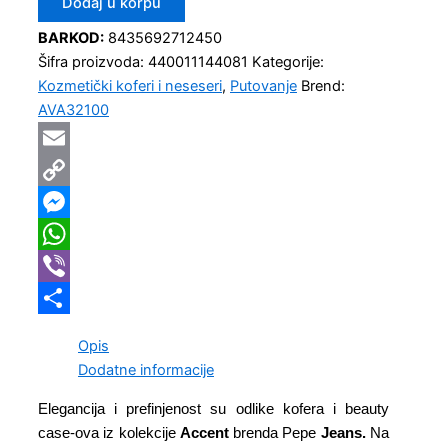
Dodaj u korpu
BARKOD:
8435692712450
Šifra proizvoda:
440011144081
Kategorije:
Kozmetički koferi i neseseri
,
Putovanje
Brend:
AVA32100
Email
Copy
Link
Messenger
WhatsApp
Viber
Share
Opis
Dodatne informacije
Elegancija i prefinjenost su odlike kofera i beauty
case-ova iz kolekcije
Accent
brenda Pepe
Jeans.
Na