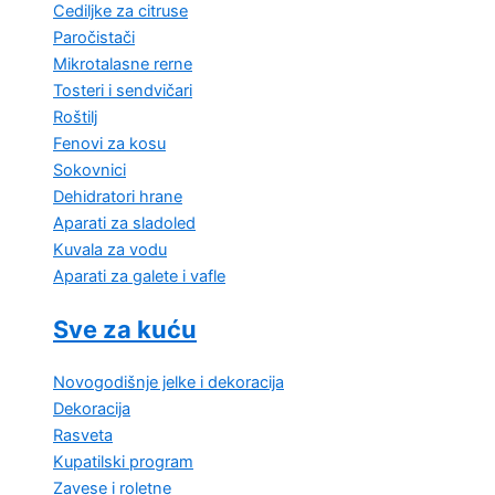
Cediljke za citruse
Paročistači
Mikrotalasne rerne
Tosteri i sendvičari
Roštilj
Fenovi za kosu
Sokovnici
Dehidratori hrane
Aparati za sladoled
Kuvala za vodu
Aparati za galete i vafle
Sve za kuću
Novogodišnje jelke i dekoracija
Dekoracija
Rasveta
Kupatilski program
Zavese i roletne