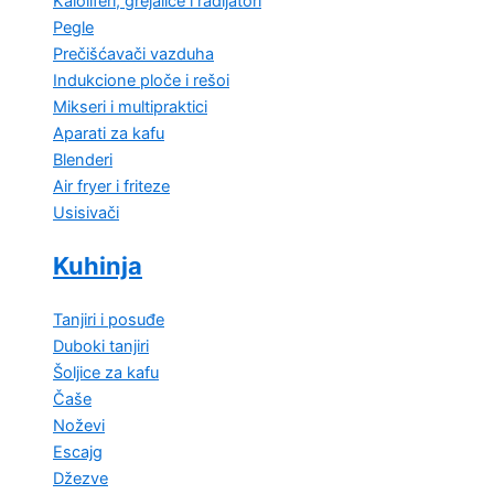
Kaloliferi, grejalice i radijatori
Pegle
Prečišćavači vazduha
Indukcione ploče i rešoi
Mikseri i multipraktici
Aparati za kafu
Blenderi
Air fryer i friteze
Usisivači
Kuhinja
Tanjiri i posuđe
Duboki tanjiri
Šoljice za kafu
Čaše
Noževi
Escajg
Džezve