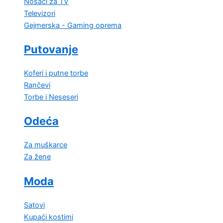
Nosači za TV
Televizori
Gejmerska - Gaming oprema
Putovanje
Koferi i putne torbe
Rančevi
Torbe i Neseseri
Odeća
Za muškarce
Za žene
Moda
Satovi
Kupaći kostimi