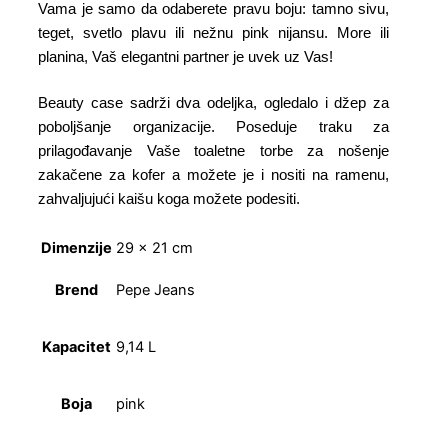
Vama je samo da odaberete pravu boju: tamno sivu,
teget, svetlo plavu ili nežnu pink nijansu. More ili
planina, Vaš elegantni partner je uvek uz Vas!
Beauty case sadrži dva odeljka, ogledalo i džep za
poboljšanje organizacije. Poseduje traku za
prilagođavanje Vaše toaletne torbe za nošenje
zakačene za kofer a možete je i nositi na ramenu,
zahvaljujući kaišu koga možete podesiti.
Dimenzije
29 × 21 cm
Brend
Pepe Jeans
Kapacitet
9,14 L
Boja
pink