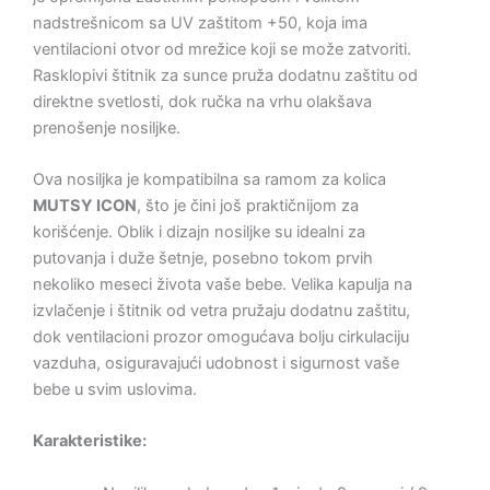
nadstrešnicom sa UV zaštitom +50, koja ima
ventilacioni otvor od mrežice koji se može zatvoriti.
Rasklopivi štitnik za sunce pruža dodatnu zaštitu od
direktne svetlosti, dok ručka na vrhu olakšava
prenošenje nosiljke.
Ova nosiljka je kompatibilna sa ramom za kolica
MUTSY ICON
, što je čini još praktičnijom za
korišćenje. Oblik i dizajn nosiljke su idealni za
putovanja i duže šetnje, posebno tokom prvih
nekoliko meseci života vaše bebe. Velika kapulja na
izvlačenje i štitnik od vetra pružaju dodatnu zaštitu,
dok ventilacioni prozor omogućava bolju cirkulaciju
vazduha, osiguravajući udobnost i sigurnost vaše
bebe u svim uslovima.
Karakteristike: