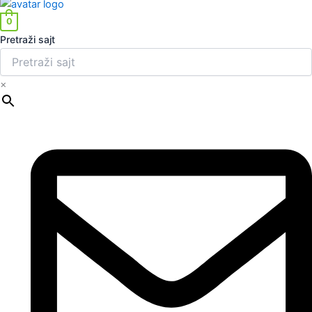
0
Pretraži sajt
×