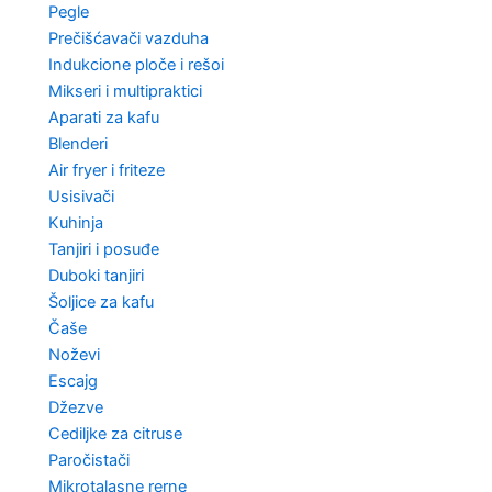
Pegle
Prečišćavači vazduha
Indukcione ploče i rešoi
Mikseri i multipraktici
Aparati za kafu
Blenderi
Air fryer i friteze
Usisivači
Kuhinja
Tanjiri i posuđe
Duboki tanjiri
Šoljice za kafu
Čaše
Noževi
Escajg
Džezve
Cediljke za citruse
Paročistači
Mikrotalasne rerne