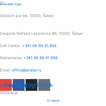
Sedište:
Obilazni put bb, 15000, Šabac
Maloprodaja:
Despota Stefana Lazarevića BB, 15000, Šabac
Call Centar:
+381 66 88 91 694
Reklamacije:
+381 66 88 91 668
Email:
office@avatar.rs
velope
Facebook
Instagram
Tiktok
Informacije
O nama