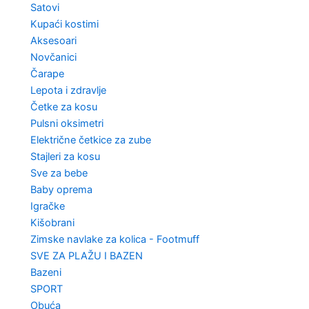
Satovi
Kupaći kostimi
Aksesoari
Novčanici
Čarape
Lepota i zdravlje
Četke za kosu
Pulsni oksimetri
Električne četkice za zube
Stajleri za kosu
Sve za bebe
Baby oprema
Igračke
Kišobrani
Zimske navlake za kolica - Footmuff
SVE ZA PLAŽU I BAZEN
Bazeni
SPORT
Obuća