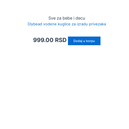
Sve za bebe i decu
Diybead vodene kuglice za izradu privezaka
999.00
RSD
Dodaj u korpu