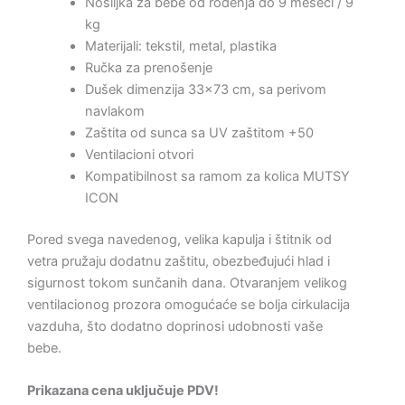
Nosiljka za bebe od rođenja do 9 meseci / 9
kg
Materijali: tekstil, metal, plastika
Ručka za prenošenje
Dušek dimenzija 33×73 cm, sa perivom
navlakom
Zaštita od sunca sa UV zaštitom +50
Ventilacioni otvori
Kompatibilnost sa ramom za kolica MUTSY
ICON
Pored svega navedenog, velika kapulja i štitnik od
vetra pružaju dodatnu zaštitu, obezbeđujući hlad i
sigurnost tokom sunčanih dana. Otvaranjem velikog
ventilacionog prozora omogućaće se bolja cirkulacija
vazduha, što dodatno doprinosi udobnosti vaše
bebe.
Prikazana cena uključuje PDV!