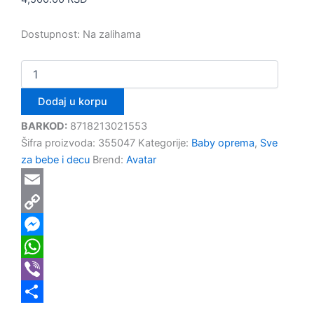
Dostupnost:
Na zalihama
Dodaj u korpu
BARKOD:
8718213021553
Šifra proizvoda:
355047
Kategorije:
Baby oprema
,
Sve
za bebe i decu
Brend:
Avatar
Email
Copy
Link
Messenger
WhatsApp
Viber