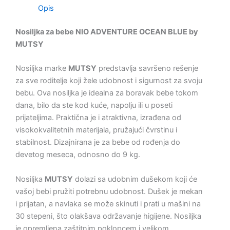
Share
Opis
Nosiljka za bebe NIO ADVENTURE OCEAN BLUE by
MUTSY
Nosiljka marke
MUTSY
predstavlja savršeno rešenje
za sve roditelje koji žele udobnost i sigurnost za svoju
bebu. Ova nosiljka je idealna za boravak bebe tokom
dana, bilo da ste kod kuće, napolju ili u poseti
prijateljima. Praktična je i atraktivna, izrađena od
visokokvalitetnih materijala, pružajući čvrstinu i
stabilnost. Dizajnirana je za bebe od rođenja do
devetog meseca, odnosno do 9 kg.
Nosiljka
MUTSY
dolazi sa udobnim dušekom koji će
vašoj bebi pružiti potrebnu udobnost. Dušek je mekan
i prijatan, a navlaka se može skinuti i prati u mašini na
30 stepeni, što olakšava održavanje higijene. Nosiljka
je opremljena zaštitnim poklopcem i velikom