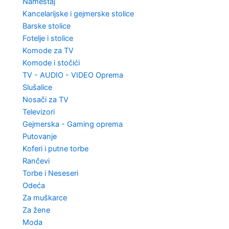
Nameštaj
Kancelarijske i gejmerske stolice
Barske stolice
Fotelje i stolice
Komode za TV
Komode i stočići
TV - AUDIO - VIDEO Oprema
Slušalice
Nosači za TV
Televizori
Gejmerska - Gaming oprema
Putovanje
Koferi i putne torbe
Rančevi
Torbe i Neseseri
Odeća
Za muškarce
Za žene
Moda