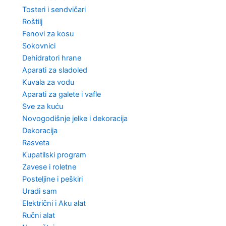
Tosteri i sendvičari
Roštilj
Fenovi za kosu
Sokovnici
Dehidratori hrane
Aparati za sladoled
Kuvala za vodu
Aparati za galete i vafle
Sve za kuću
Novogodišnje jelke i dekoracija
Dekoracija
Rasveta
Kupatilski program
Zavese i roletne
Posteljine i peškiri
Uradi sam
Električni i Aku alat
Ručni alat