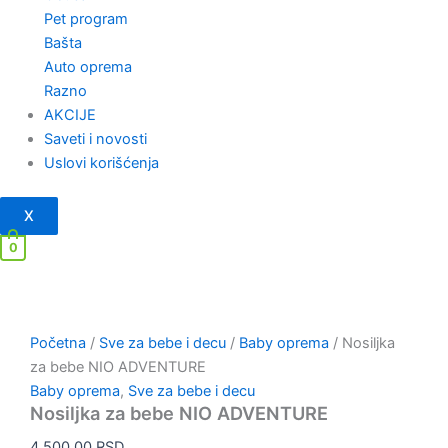
Pet program
Bašta
Auto oprema
Razno
AKCIJE
Saveti i novosti
Uslovi korišćenja
X
0
Početna
/
Sve za bebe i decu
/
Baby oprema
/ Nosiljka
za bebe NIO ADVENTURE
Baby oprema
,
Sve za bebe i decu
Nosiljka za bebe NIO ADVENTURE
4,500.00
RSD